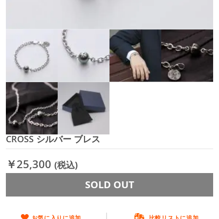
CROSS シルバー ブレス
イ
メ
ー
￥25,300
(税込)
ジ
ギ
SOLD OUT
ャ
ラ
リ
ー
お気に入りに追加
比較リストに追加