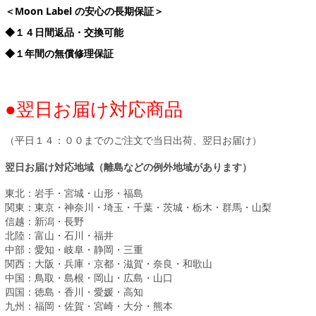
＜Moon Label の安心の長期保証＞
◆１４日間返品・交換可能
◆１年間の無償修理保証
●翌日お届け対応商品
（平日１４：００までのご注文で当日出荷、翌日お届け）
翌日お届け対応地域（離島などの例外地域があります）
東北：岩手・宮城・山形・福島
関東：東京・神奈川・埼玉・千葉・茨城・栃木・群馬・山梨
信越：新潟・長野
北陸：富山・石川・福井
中部：愛知・岐阜・静岡・三重
関西：大阪・兵庫・京都・滋賀・奈良・和歌山
中国：鳥取・島根・岡山・広島・山口
四国：徳島・香川・愛媛・高知
九州：福岡・佐賀・宮崎・大分・熊本