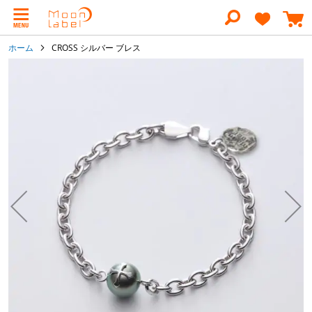
コ
ン
テ
ン
ホーム
CROSS シルバー ブレス
ツ
に
イ
ス
メ
キ
ー
ッ
ジ
プ
ギ
ャ
ラ
リ
ー
の
最
後
に
移
動
す
る