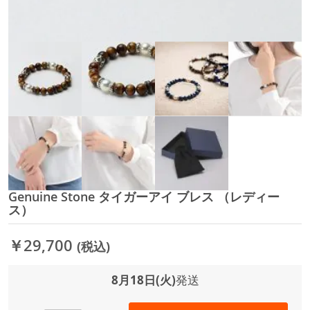
Genuine Stone タイガーアイ ブレス （レディー
イ
ス）
メ
ー
ジ
￥29,700
(税込)
ギ
ャ
8月18日(火)
発送
ラ
リ
ー