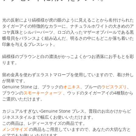
光の反射により縞模様が虎の眼のように見えることから名付けられた
タイガーアイの特徴的なカラーに、ナチュラルホワイトの大きめのア
コヤ真珠とシルバーパーツ、ロゴの入ったマザーオブパールである黒
蝶母貝をバランスよく組み込んだ、明るさの中にもどこか落ち着いた
印象を与えるブレスレット。
縞模様のブラウンと白の濃淡がかっこよくかつお洒落にお手もとを彩
ります。
留め金具を使わずエラストマロープを使用していますので、着け外し
が簡単です。
Genuine Stone は、ブラックの
オニキス
、ブルーの
ラピスラズリ
、
ブラウンの
スモーキークォーツ
、ウッドのタイガーアイの4種類から
ご選択いただけます。
カジュアルすぎないGenuine Stone ブレス。普段のお出かけからビ
ジネススタイルまで幅広くお使いいただけます。
この商品は、レディースサイズの商品です。
メンズサイズ
の商品もご用意していますので、あなたの大切な方と
ペアでもお使いいただけます。