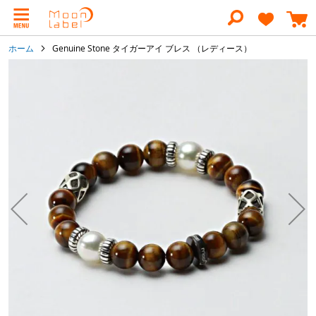
コ
ン
テ
ン
ホーム
Genuine Stone タイガーアイ ブレス （レディース）
ツ
に
イ
ス
メ
キ
ー
ッ
ジ
プ
ギ
ャ
ラ
リ
ー
の
最
後
に
移
動
す
る