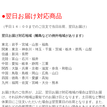
●翌日お届け対応商品
（平日１４：００までのご注文で当日出荷、翌日お届け）
翌日お届け対応地域（離島などの例外地域があります）
東北：岩手・宮城・山形・福島
関東：東京・神奈川・埼玉・千葉・茨城・栃木・群馬・山梨
信越：新潟・長野
北陸：富山・石川・福井
中部：愛知・岐阜・静岡・三重
関西：大阪・兵庫・京都・滋賀・奈良・和歌山
中国：鳥取・島根・岡山・広島・山口
四国：徳島・香川・愛媛・高知
九州：福岡・佐賀・宮崎・大分・熊本
お届け先のご住所が、上記、翌日お届け対応地域の場合は翌日お届
け。それ以外の地域は最短でのお届け日となります。土日祝など弊社
休業日にご注文いただいた場合は翌営業日の出荷となります。また、
天候などの自然環境により翌日お届けできない場合もありますので予