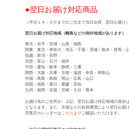
●翌日お届け対応商品
（平日１４：００までのご注文で当日出荷、翌日お届け
翌日お届け対応地域（離島などの例外地域があります）
東北：岩手・宮城・山形・福島
関東：東京・神奈川・埼玉・千葉・茨城・栃木・群馬・
信越：新潟・長野
北陸：富山・石川・福井
中部：愛知・岐阜・静岡・三重
関西：大阪・兵庫・京都・滋賀・奈良・和歌山
中国：鳥取・島根・岡山・広島・山口
四国：徳島・香川・愛媛・高知
九州：福岡・佐賀・宮崎・大分・熊本
お届け先のご住所が、上記、翌日お届け対応地域の場合
となります。また、天候などの自然環境により翌日お届
営業日カレンダーは
こちら
よりご確認いただけます。