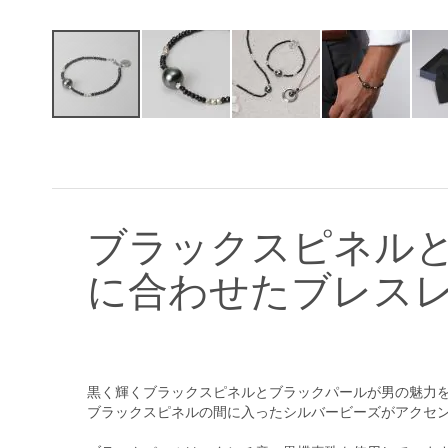
イ
メ
ー
ジ
ギ
ャ
ブラックスピネル
ラ
リ
に合わせたブレス
ー
の
最
初
に
移
黒く輝くブラックスピネルとブラックパールが男の魅力
動
ブラックスピネルの間に入ったシルバービーズがアクセ
す