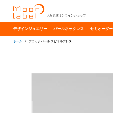
大月真珠オンラインショップ
デザインジュエリー
パールネックレス
セミオーダー
ホーム
ブラックパール スピネルブレス
イ
メ
ー
ジ
ギ
ャ
ラ
リ
ー
の
最