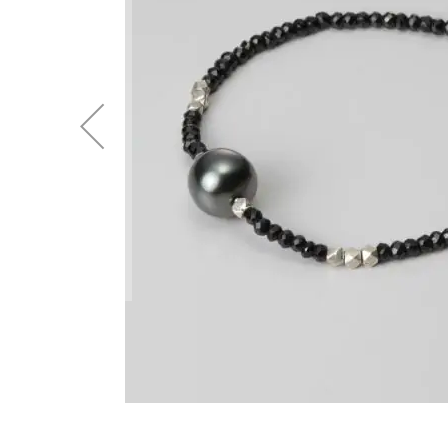
後
に
移
動
す
る