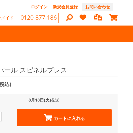
コ
ログイン
新規会員登録
お問い合わせ
ン
マイカ
テ
0120-877-186
ーメイド
ン
ツ
に
ス
キ
ッ
検
プ
索
パール スピネルブレス
(税込)
8月18日(火)
発送
カートに入れる