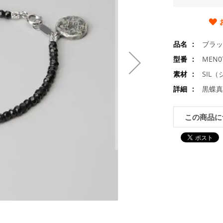
品名
ブラッ
型番
MEN07
素材
SIL
詳細
黒蝶真
この商品に