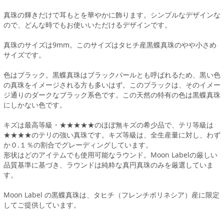
真珠の輝きだけで耳もとを華やかに飾ります。シンプルなデザインな
ので、どんな時でもお使いいただけるデザインです。
真珠のサイズは9mm。このサイズはタヒチ産黒蝶真珠のやや小さめ
サイズです。
色はブラック。黒蝶真珠はブラックパールとも呼ばれるため、黒い色
の真珠をイメージされる方も多いはず。このブラックは、そのイメー
ジ通りのダークなブラック系色です。この天然の特有の色は黒蝶真珠
にしかない色です。
キズは最高等級・★★★★★のほぼ無キズの希少品で、テリ等級は
★★★★のテリの強い真珠です。キズ等級は、全生産量に対し、わず
か０.１％の割合でグレーディングしています。
形状はどのアイテムでも使用可能なラウンド。Moon Labelの厳しい
品質基準に基づき、ラウンドは純粋な真円真珠のみを厳選していま
す。
Moon Label の黒蝶真珠は、タヒチ（フレンチポリネシア）産に限定
してご提供しています。