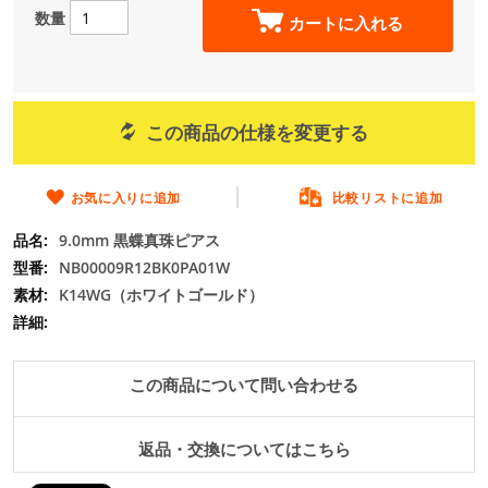
の
数量
カートに入れる
最
初
に
移
動
この商品の仕様を変更する
す
る
お気に入りに追加
比較リストに追加
9.0mm 黒蝶真珠ピアス
NB00009R12BK0PA01W
K14WG（ホワイトゴールド）
この商品について問い合わせる
返品・交換についてはこちら