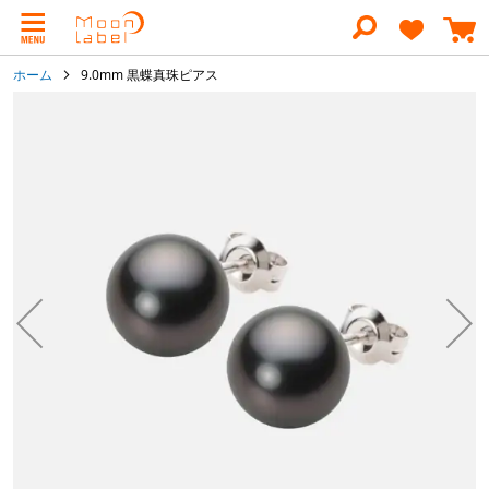
コ
ン
テ
ン
ホーム
9.0mm 黒蝶真珠ピアス
ツ
に
イ
ス
メ
キ
ー
ッ
ジ
プ
ギ
ャ
ラ
リ
ー
の
最
後
に
移
動
す
る