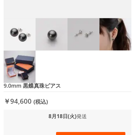
9.0mm 黒蝶真珠ピアス
イ
メ
ー
￥94,600
(税込)
ジ
ギ
ャ
8月18日(火)
発送
ラ
リ
ー