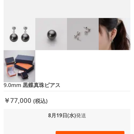
9.0mm 黒蝶真珠ピアス
イ
メ
ー
￥77,000
(税込)
ジ
ギ
ャ
8月19日(水)
発送
ラ
リ
ー