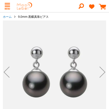
コ
ン
テ
ン
ホーム
9.0mm 黒蝶真珠ピアス
ツ
に
イ
ス
メ
キ
ー
ッ
ジ
プ
ギ
ャ
ラ
リ
ー
の
最
後
に
移
動
す
る