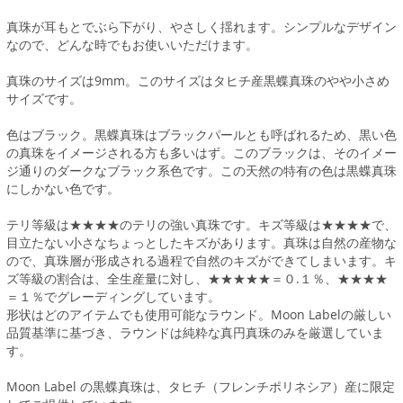
真珠が耳もとでぶら下がり、やさしく揺れます。シンプルなデザイン
なので、どんな時でもお使いいただけます。
真珠のサイズは9mm。このサイズはタヒチ産黒蝶真珠のやや小さめ
サイズです。
色はブラック。黒蝶真珠はブラックパールとも呼ばれるため、黒い色
の真珠をイメージされる方も多いはず。このブラックは、そのイメー
ジ通りのダークなブラック系色です。この天然の特有の色は黒蝶真珠
にしかない色です。
テリ等級は★★★★のテリの強い真珠です。キズ等級は★★★★で、
目立たない小さなちょっとしたキズがあります。真珠は自然の産物な
ので、真珠層が形成される過程で自然のキズができてしまいます。キ
ズ等級の割合は、全生産量に対し、★★★★★＝０.１％、★★★★
＝１％でグレーディングしています。
形状はどのアイテムでも使用可能なラウンド。Moon Labelの厳しい
品質基準に基づき、ラウンドは純粋な真円真珠のみを厳選していま
す。
Moon Label の黒蝶真珠は、タヒチ（フレンチポリネシア）産に限定