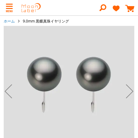
コ
ン
テ
ン
ホーム
9.0mm 黒蝶真珠イヤリング
ツ
に
イ
ス
メ
キ
ー
ッ
ジ
プ
ギ
ャ
ラ
リ
ー
の
最
後
に
移
動
す
る