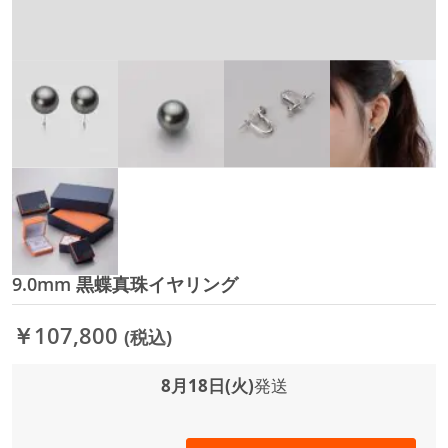
9.0mm 黒蝶真珠イヤリング
イ
メ
ー
￥107,800
(税込)
ジ
ギ
ャ
8月18日(火)
発送
ラ
リ
ー