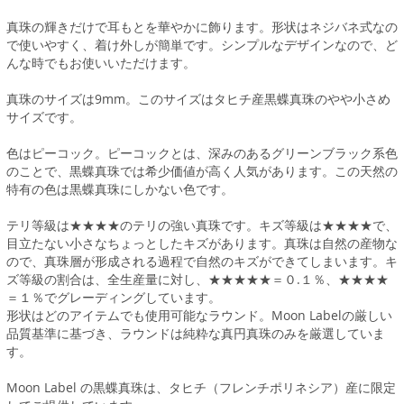
真珠の輝きだけで耳もとを華やかに飾ります。形状はネジバネ式なの
で使いやすく、着け外しが簡単です。シンプルなデザインなので、ど
んな時でもお使いいただけます。
真珠のサイズは9mm。このサイズはタヒチ産黒蝶真珠のやや小さめ
サイズです。
色はピーコック。ピーコックとは、深みのあるグリーンブラック系色
のことで、黒蝶真珠では希少価値が高く人気があります。この天然の
特有の色は黒蝶真珠にしかない色です。
テリ等級は★★★★のテリの強い真珠です。キズ等級は★★★★で、
目立たない小さなちょっとしたキズがあります。真珠は自然の産物な
ので、真珠層が形成される過程で自然のキズができてしまいます。キ
ズ等級の割合は、全生産量に対し、★★★★★＝０.１％、★★★★
＝１％でグレーディングしています。
形状はどのアイテムでも使用可能なラウンド。Moon Labelの厳しい
品質基準に基づき、ラウンドは純粋な真円真珠のみを厳選していま
す。
Moon Label の黒蝶真珠は、タヒチ（フレンチポリネシア）産に限定