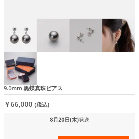
9.0mm 黒蝶真珠ピアス
イ
メ
ー
￥66,000
(税込)
ジ
ギ
ャ
8月20日(木)
発送
ラ
リ
ー