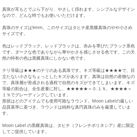
真珠が耳もとでぶら下がり、やさしく揺れます。シンプルなデザイン
なので、どんな時でもお使いいただけます。
真珠のサイズは9mm。このサイズはタヒチ産黒蝶真珠のやや小さめ
サイズです。
色はレッドブラック。レッドブラックは、赤みを帯びたブラック系色
です。ダークな色でありながら華やかさを感じさせる色です。この天
然の特有の色は黒蝶真珠にしかない色です。
テリ等級は★★★のテリのある真珠です。キズ等級は★★★★で、目
立たない小さなちょっとしたキズがあります。真珠は自然の産物なの
で、真珠層が形成される過程で自然のキズができてしまいます。キズ
等級の割合は、全生産量に対し、★★★★★＝０.１％、★★★★＝
１％でグレーディングしています。
形状はどのアイテムでも使用可能なラウンド。Moon Labelの厳しい
品質基準に基づき、ラウンドは純粋な真円真珠のみを厳選していま
す。
Moon Label の黒蝶真珠は、タヒチ（フレンチポリネシア）産に限定
してご提供しています。