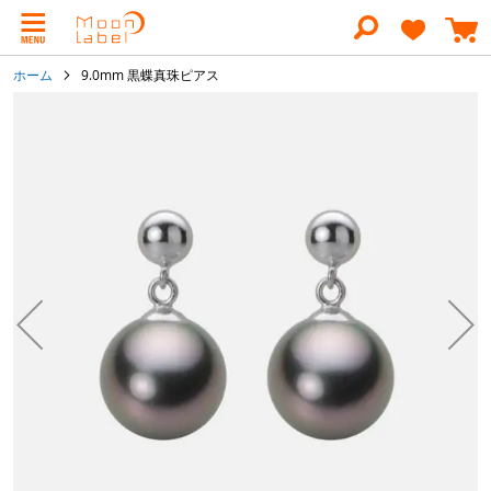
コ
ン
テ
ン
ホーム
9.0mm 黒蝶真珠ピアス
ツ
に
イ
ス
メ
キ
ー
ッ
ジ
プ
ギ
ャ
ラ
リ
ー
の
最
後
に
移
動
す
る