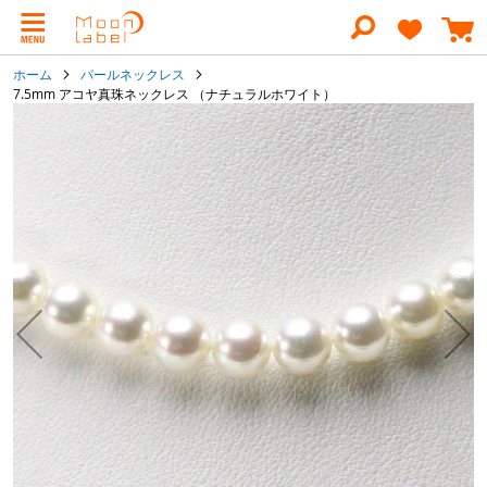
コ
ン
テ
ン
ホーム
パールネックレス
ツ
7.5mm アコヤ真珠ネックレス （ナチュラルホワイト）
に
イ
ス
キ
メ
ッ
ー
プ
ジ
ギ
ャ
ラ
リ
ー
の
最
後
に
移
動
す
る