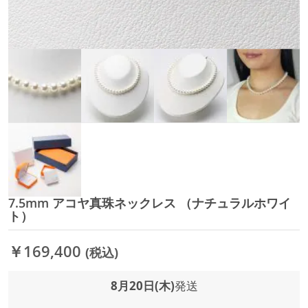
7.5mm アコヤ真珠ネックレス （ナチュラルホワイ
イ
ト）
メ
ー
ジ
￥169,400
(税込)
ギ
ャ
8月20日(木)
発送
ラ
リ