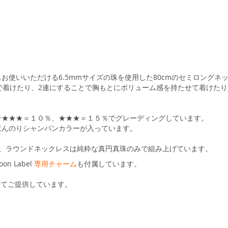
お使いいただける6.5mmサイズの珠を使用した80cmのセミロングネ
グで着けたり、2連にすることで胸もとにボリューム感を持たせて着けた
★★★★＝１０％、★★★＝１５％でグレーディングしています。
ほんのりシャンパンカラーが入っています。
基づき、ラウンドネックレスは純粋な真円真珠のみで組み上げています。
 Label
専用チャーム
も付属しています。
定してご提供しています。