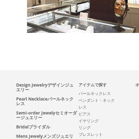
Design Jewelryデザインジュ
アイテムで探す
エリー
パールネックレス
Pearl Necklaceパールネック
ペンダント・ネック
レス
レス
Semi-order Jewelyセミオーダ
ピアス
ージュエリー
イヤリング
Bridalブライダル
リング
ブレスレット
Mens Jewelyメンズジュエリ