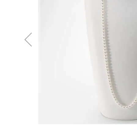
後
に
移
動
す
る