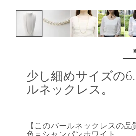
イ
メ
ー
ジ
ギ
ャ
少し細めサイズの6
ラ
リ
ルネックレス。
ー
の
最
初
に
移
【このパールネックレスの品
動
す
色＝シャンパンホワイト