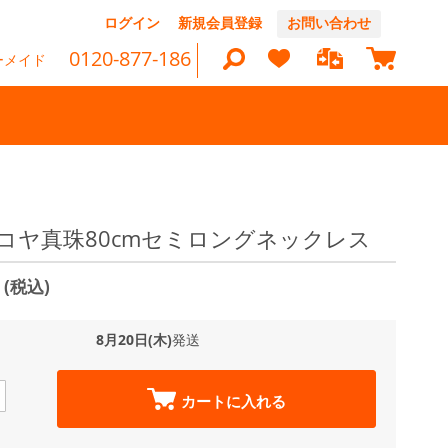
コ
ログイン
新規会員登録
お問い合わせ
ン
マイカ
テ
0120-877-186
ーメイド
ン
ツ
に
ス
キ
ッ
検
プ
索
アコヤ真珠80cmセミロングネックレス
0
(税込)
8月20日(木)
発送
カートに入れる