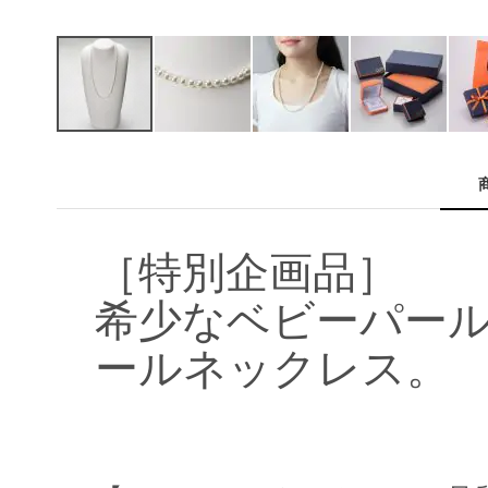
イ
メ
ー
ジ
ギ
ャ
［特別企画品］
ラ
リ
希少なベビーパール
ー
の
ールネックレス。
最
初
に
移
動
す