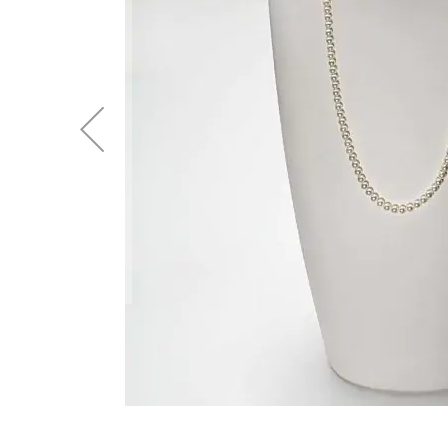
後
に
移
動
す
る