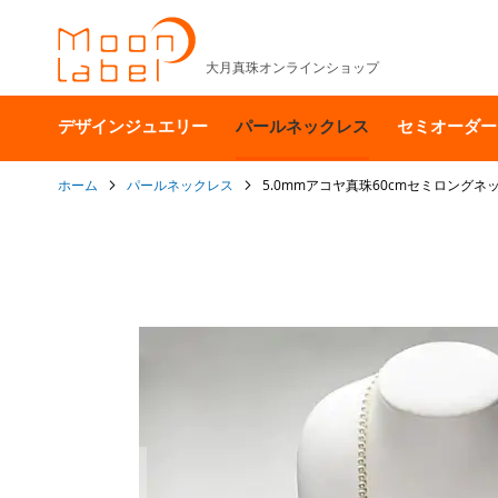
大月真珠オンラインショップ
デザインジュエリー
パールネックレス
セミオーダー
ホーム
パールネックレス
5.0mmアコヤ真珠60cmセミロングネ
イ
メ
ー
ジ
ギ
ャ
ラ
リ
ー
の
最