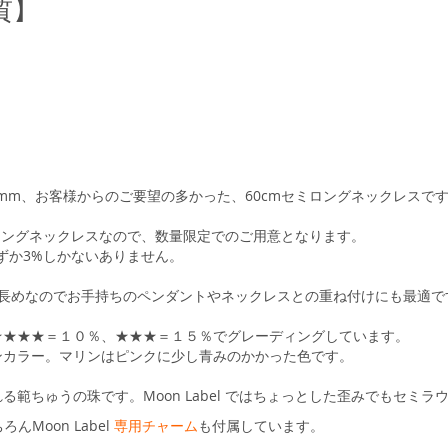
質】
）
mm、お客様からのご要望の多かった、60cmセミロングネックレスで
ミロングネックレスなので、数量限定でのご用意となります。
ずか3%しかないありません。
し長めなのでお手持ちのペンダントやネックレスとの重ね付けにも最適で
★★★★＝１０％、★★★＝１５％でグレーディングしています。
ンカラー。マリンはピンクに少し青みのかかった色です。
範ちゅうの珠です。Moon Label ではちょっとした歪みでもセミ
んMoon Label
専用チャーム
も付属しています。