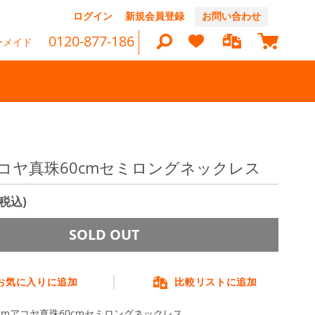
コ
ログイン
新規会員登録
お問い合わせ
ン
マイカ
テ
0120-877-186
ーメイド
ン
ツ
に
ス
キ
ッ
検
プ
索
アコヤ真珠60cmセミロングネックレス
(税込)
SOLD OUT
お気に入りに追加
比較リストに追加
0mmアコヤ真珠60cmセミロングネックレス