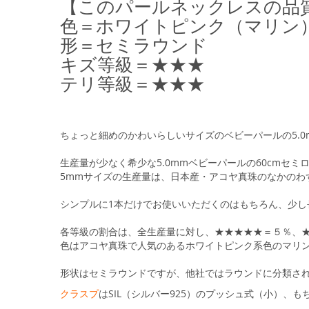
【このパールネックレスの品
る
色＝ホワイトピンク（マリン
形＝セミラウンド
キズ等級＝★★★
テリ等級＝★★★
ちょっと細めのかわいらしいサイズのベビーパールの5.0
生産量が少なく希少な5.0mmベビーパールの60cmセ
5mmサイズの生産量は、日本産・アコヤ真珠のなかのわ
シンプルに1本だけでお使いいただくのはもちろん、少
各等級の割合は、全生産量に対し、★★★★★＝５％、
色はアコヤ真珠で人気のあるホワイトピンク系色のマリ
形状はセミラウンドですが、他社ではラウンドに分類される
クラスプ
はSIL（シルバー925）のプッシュ式（小）、もちろ