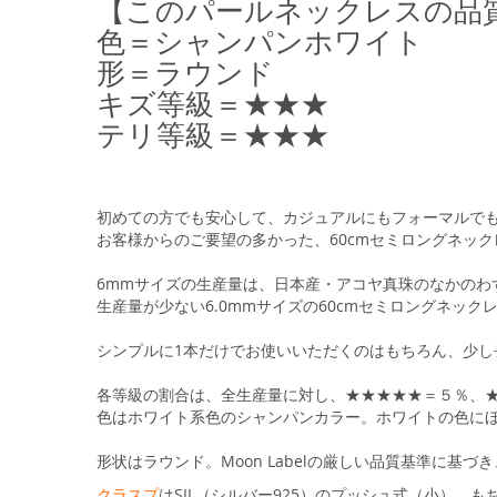
【このパールネックレスの品
る
色＝シャンパンホワイト
形＝ラウンド
キズ等級＝★★★
テリ等級＝★★★
初めての方でも安心して、カジュアルにもフォーマルで
お客様からのご要望の多かった、60cmセミロングネッ
6mmサイズの生産量は、日本産・アコヤ真珠のなかのわ
生産量が少ない6.0mmサイズの60cmセミロングネッ
シンプルに1本だけでお使いいただくのはもちろん、少
各等級の割合は、全生産量に対し、★★★★★＝５％、
色はホワイト系色のシャンパンカラー。ホワイトの色に
形状はラウンド。Moon Labelの厳しい品質基準に
クラスプ
はSIL（シルバー925）のプッシュ式（小）、もちろ