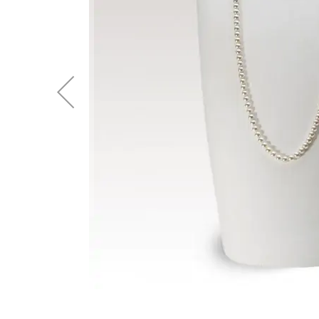
後
に
移
動
す
る