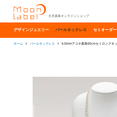
大月真珠オンラインショップ
デザインジュエリー
パールネックレス
セミオーダー
ホーム
パールネックレス
6.0mmアコヤ真珠60cmセミロングネ
イ
メ
ー
ジ
ギ
ャ
ラ
リ
ー
の
最