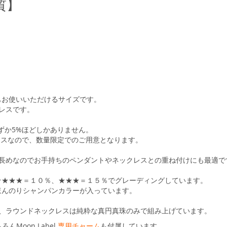
質】
もお使いいただけるサイズです。
クレスです。
ずか5%ほどしかありません。
クレスなので、数量限定でのご用意となります。
し長めなのでお手持ちのペンダントやネックレスとの重ね付けにも最適で
★★★★＝１０％、★★★＝１５％でグレーディングしています。
ほんのりシャンパンカラーが入っています。
基づき、ラウンドネックレスは純粋な真円真珠のみで組み上げています。
んMoon Label
専用チャーム
も付属しています。