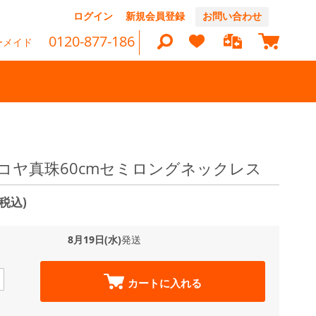
コ
ログイン
新規会員登録
お問い合わせ
ン
マイカ
テ
0120-877-186
ーメイド
ン
ツ
に
ス
キ
ッ
検
プ
索
アコヤ真珠60cmセミロングネックレス
(税込)
8月19日(水)
発送
カートに入れる