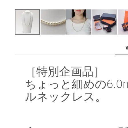
イ
メ
ー
ジ
ギ
ャ
［特別企画品］
ラ
リ
ちょっと細めの6.
ー
の
ルネックレス。
最
初
に
移
動
す