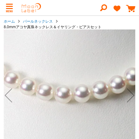
コ
ン
テ
ン
ホーム
パールネックレス
ツ
8.0mmアコヤ真珠ネックレス＆イヤリング・ピアスセット
に
イ
ス
キ
メ
ッ
ー
プ
ジ
ギ
ャ
ラ
リ
ー
の
最
後
に
移
動
す
る