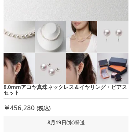
8.0mmアコヤ真珠ネックレス＆イヤリング・ピアス
イ
セット
メ
ー
ジ
￥456,280
(税込)
ギ
ャ
8月19日(水)
発送
ラ
リ