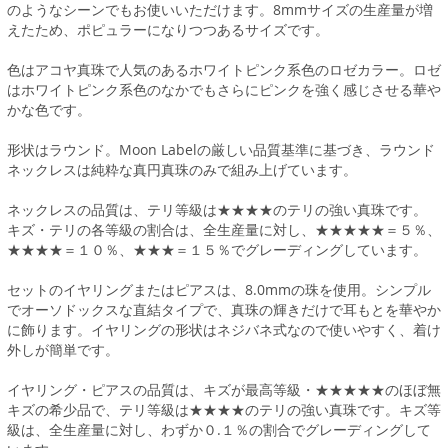
のようなシーンでもお使いいただけます。8mmサイズの生産量が増
えたため、ポピュラーになりつつあるサイズです。
色はアコヤ真珠で人気のあるホワイトピンク系色のロゼカラー。ロゼ
はホワイトピンク系色のなかでもさらにピンクを強く感じさせる華や
かな色です。
形状はラウンド。Moon Labelの厳しい品質基準に基づき、ラウンド
ネックレスは純粋な真円真珠のみで組み上げています。
ネックレスの品質は、テリ等級は★★★★のテリの強い真珠です。
キズ・テリの各等級の割合は、全生産量に対し、★★★★★＝５％、
★★★★＝１０％、★★★＝１５％でグレーディングしています。
セットのイヤリングまたはピアスは、8.0mmの珠を使用。シンプル
でオーソドックスな直結タイプで、真珠の輝きだけで耳もとを華やか
に飾ります。イヤリングの形状はネジバネ式なので使いやすく、着け
外しが簡単です。
イヤリング・ピアスの品質は、キズが最高等級・★★★★★のほぼ無
キズの希少品で、テリ等級は★★★★のテリの強い真珠です。キズ等
級は、全生産量に対し、わずか０.１％の割合でグレーディングして