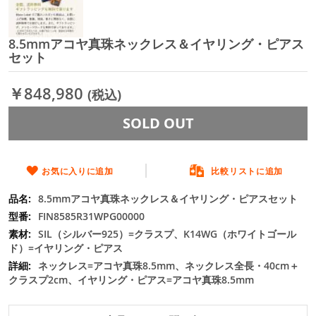
8.5mmアコヤ真珠ネックレス＆イヤリング・ピアス
イ
セット
メ
ー
ジ
￥848,980
(税込)
ギ
ャ
SOLD OUT
ラ
リ
ー
の
お気に入りに追加
比較リストに追加
最
初
8.5mmアコヤ真珠ネックレス＆イヤリング・ピアスセット
に
FIN8585R31WPG00000
移
SIL（シルバー925）=クラスプ、K14WG（ホワイトゴール
動
ド）=イヤリング・ピアス
す
ネックレス=アコヤ真珠8.5mm、ネックレス全長・40cm＋
る
クラスプ2cm、イヤリング・ピアス=アコヤ真珠8.5mm