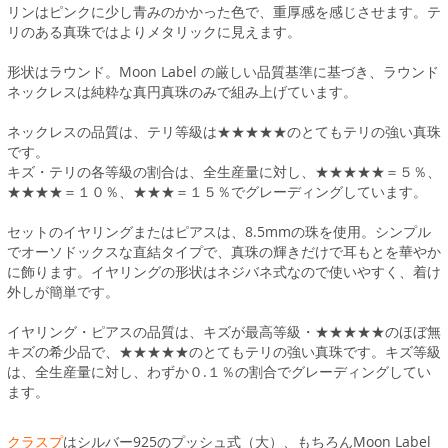
リンはピンクに少し青みのかかった色で、重厚感を感じさせます。テ
リのある真珠ではよりメタリックに見えます。
形状はラウンド。Moon Label の厳しい品質基準に基づき、ラウンド
ネックレスは純粋な真円真珠のみで組み上げています。
ネックレスの品質は、テリ等級は★★★★★のとてもテリの強い真珠
です。
キズ・テリの各等級の割合は、全生産量に対し、★★★★★＝５％、
★★★★＝１０％、★★★＝１５％でグレーディングしています。
セットのイヤリングまたはピアスは、8.5mmの珠を使用。シンプル
でオーソドックスな直結タイプで、真珠の輝きだけで耳もとを華やか
に飾ります。イヤリングの形状はネジバネ式なので使いやすく、着け
外しが簡単です。
イヤリング・ピアスの品質は、キズが最高等級・★★★★★のほぼ無
キズの希少品で、★★★★★のとてもテリの強い真珠です。キズ等級
は、全生産量に対し、わずか０.１％の割合でグレーディングしてい
ます。
クラスプ
はシルバー925のプッシュ式（大）、もちろんMoon Label