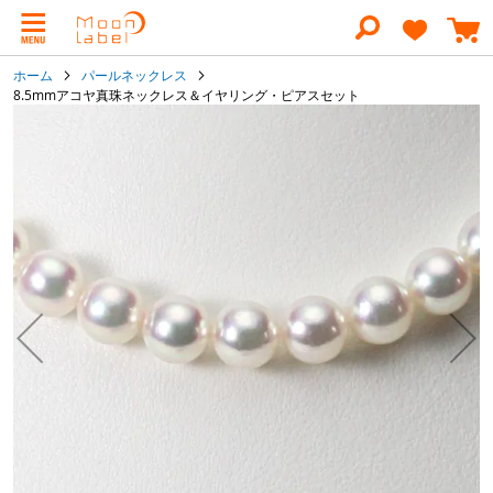
コ
ン
テ
ン
ホーム
パールネックレス
ツ
8.5mmアコヤ真珠ネックレス＆イヤリング・ピアスセット
に
イ
ス
キ
メ
ッ
ー
プ
ジ
ギ
ャ
ラ
リ
ー
の
最
後
に
移
動
す
る