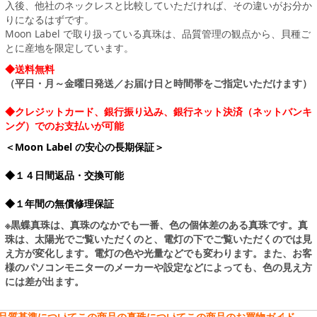
入後、他社のネックレスと比較していただければ、その違いがお分か
りになるはずです。
Moon Label で取り扱っている真珠は、品質管理の観点から、貝種ご
とに産地を限定しています。
◆送料無料
（平日・月～金曜日発送／お届け日と時間帯をご指定いただけます）
◆クレジットカード、銀行振り込み、銀行ネット決済（ネットバンキ
ング）でのお支払いが可能
＜Moon Label の安心の長期保証＞
◆１４日間返品・交換可能
◆１年間の無償修理保証
※黒蝶真珠は、真珠のなかでも一番、色の個体差のある真珠です。真
珠は、太陽光でご覧いただくのと、電灯の下でご覧いただくのでは見
え方が変化します。電灯の色や光量などでも変わります。また、お客
様のパソコンモニターのメーカーや設定などによっても、色の見え方
には差が出ます。
品質基準について
この商品の真珠について
この商品のお買物ガイド