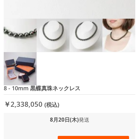
8 - 10mm 黒蝶真珠ネックレス
イ
メ
ー
￥2,338,050
(税込)
ジ
ギ
ャ
8月20日(木)
発送
ラ
リ
ー