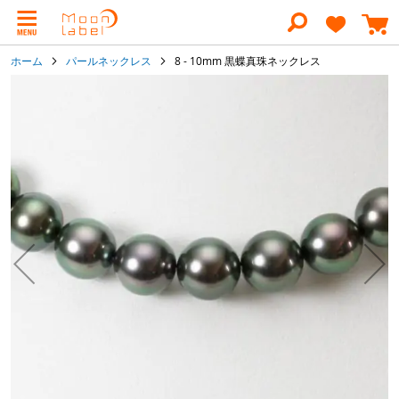
コ
ン
テ
ン
ホーム
パールネックレス
8 - 10mm 黒蝶真珠ネックレス
ツ
に
イ
ス
メ
キ
ー
ッ
ジ
プ
ギ
ャ
ラ
リ
ー
の
最
後
に
移
動
す
る