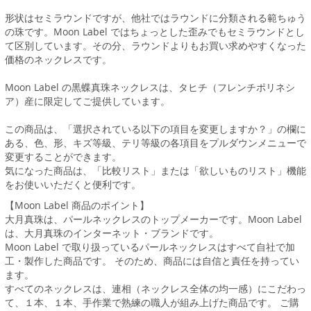
形状はセミラウンドですが、他社ではラウンドに分類される範ちゅう
の珠です。Moon Label ではちょっとした歪みでもセミラウンドとし
て区別しています。その分、ラウンドよりもお買い求めやすくなった
価格のネックレスです。
Moon Label の黒蝶真珠ネックレスは、タヒチ（フレンチポリネシ
ア）産に限定してご提供しています。
この商品は、「選択されている以下の項目を変更しますか？」の欄に
ある、色、形、キズ等級、テリ等級の各項目をプルダウンメニューで
変更することができます。
気になった商品は、「比較リスト」または「欲しいものリスト」機能
をお使いいただくと便利です。
【Moon Label 商品のポイント】
大月真珠は、パールネックレスのトップメーカーです。Moon Label
は、大月真珠のインターネット・ブランドです。
Moon Label で取り扱っているパールネックレスはすべて自社で加
工・製作した商品です。 そのため、商品には自信と責任を持ってい
ます。
すべてのネックレスは、連相（ネックレス全体の均一感）にこだわっ
て、１本、１本、手作業で熟練の職人が組み上げた商品です。 ご購