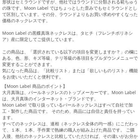
形状はセミラウンドですが、他社ではラウンドに分類される範ちゅう
の珠です。Moon Label ではちょっとした歪みでもセミラウンドとし
て区別しています。その分、ラウンドよりもお買い求めやすくなった
価格のネックレスです。
Moon Label の黒蝶真珠ネックレスは、タヒチ（フレンチポリネシ
ア）産に限定してご提供しています。
この商品は、「選択されている以下の項目を変更しますか？」の欄に
ある、色、形、キズ等級、テリ等級の各項目をプルダウンメニューで
変更することができます。
気になった商品は、「比較リスト」または「欲しいものリスト」機能
をお使いいただくと便利です。
【Moon Label 商品のポイント】
大月真珠は、パールネックレスのトップメーカーです。Moon Label
は、大月真珠のインターネット・ブランドです。
Moon Label で取り扱っているパールネックレスはすべて自社で加
工・製作した商品です。 そのため、商品には自信と責任を持ってい
ます。
すべてのネックレスは、連相（ネックレス全体の均一感）にこだわっ
て、１本、１本、手作業で熟練の職人が組み上げた商品です。 ご購
入後、他社のネックレスと比較していただければ、その違いがお分か