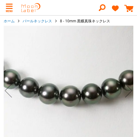
コ
ン
テ
ン
ホーム
パールネックレス
8 - 10mm 黒蝶真珠ネックレス
ツ
に
イ
ス
メ
キ
ー
ッ
ジ
プ
ギ
ャ
ラ
リ
ー
の
最
後
に
移
動
す
る