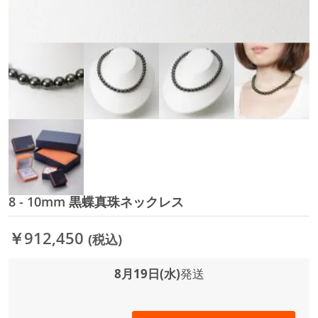
8 - 10mm 黒蝶真珠ネックレス
イ
メ
ー
￥912,450
(税込)
ジ
ギ
ャ
8月19日(水)
発送
ラ
リ
ー