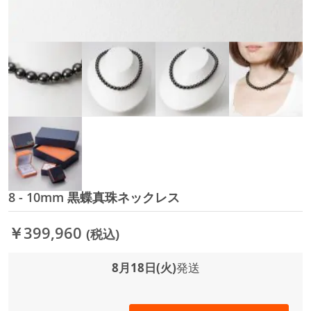
8 - 10mm 黒蝶真珠ネックレス
イ
メ
ー
￥399,960
(税込)
ジ
ギ
ャ
8月18日(火)
発送
ラ
リ
ー