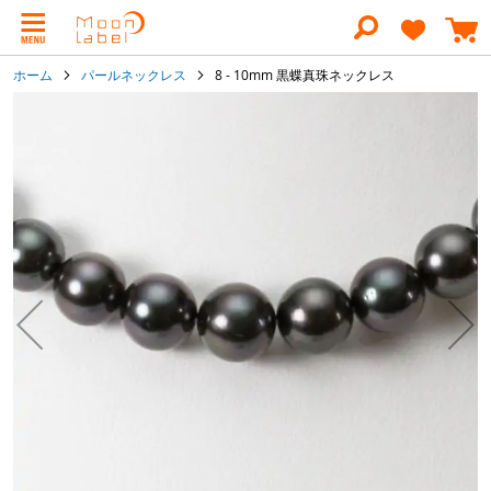
コ
ン
テ
ン
ホーム
パールネックレス
8 - 10mm 黒蝶真珠ネックレス
ツ
に
イ
ス
メ
キ
ー
ッ
ジ
プ
ギ
ャ
ラ
リ
ー
の
最
後
に
移
動
す
る