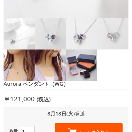
Aurora ペンダント（WG）
イ
メ
ー
￥121,000
(税込)
ジ
ギ
ャ
8月18日(火)
発送
ラ
リ
ー
数量