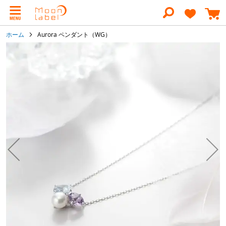
コ
ン
テ
ン
ホーム
Aurora ペンダント（WG）
ツ
に
イ
ス
メ
キ
ー
ッ
ジ
プ
ギ
ャ
ラ
リ
ー
の
最
後
に
移
動
す
る