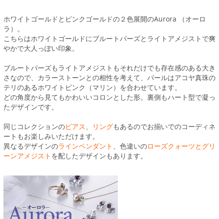
ホワイトゴールドとピンクゴールドの２色展開のAurora （オーロ
ラ）。
こちらはホワイトゴールドにブルートパーズとライトアメジストで爽
やかで大人っぽい印象。
ブルートパーズもライトアメジストもそれだけでも存在感のある大き
さなので、カラーストーンとの相性を考えて、パールはアコヤ真珠の
テリのあるホワイトピンク（マリン）を合わせています。
どの角度から見てもかわいいコロンとした形。裏側もハート型で凝っ
たデザインです。
同じコレクションの
ピアス
、
リング
もあるのでお揃いでのコーディネ
ートもお楽しみいただけます。
異なるデザインの
ラインペンダント
、色違いの
ローズクォーツとグリ
ーンアメジスト
を配したデザインもあります。