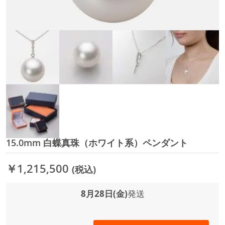
15.0mm 白蝶真珠（ホワイト系）ペンダント
イ
メ
ー
￥1,215,500
(税込)
ジ
ギ
ャ
8月28日(金)
発送
ラ
リ
ー