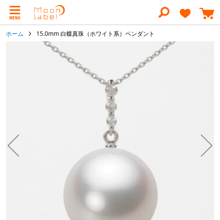
コ
ン
テ
ン
ホーム
15.0mm 白蝶真珠（ホワイト系）ペンダント
ツ
に
イ
ス
メ
キ
ー
ッ
ジ
プ
ギ
ャ
ラ
リ
ー
の
最
後
に
移
動
す
る