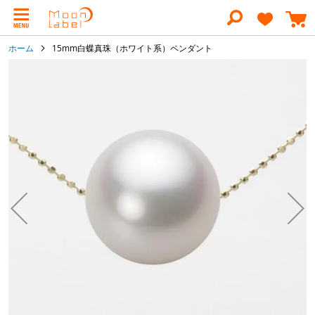
コ
ン
テ
ン
ホーム
15mm白蝶真珠（ホワイト系）ペンダント
ツ
に
イ
ス
メ
キ
ー
ッ
ジ
プ
ギ
ャ
ラ
リ
ー
の
最
後
に
移
動
す
る