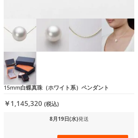
15mm白蝶真珠（ホワイト系）ペンダント
イ
メ
ー
￥1,145,320
(税込)
ジ
ギ
ャ
8月19日(水)
発送
ラ
リ
ー