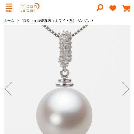
コ
ン
テ
ン
ホーム
15.0mm 白蝶真珠（ホワイト系）ペンダント
ツ
に
イ
ス
メ
キ
ー
ッ
ジ
プ
ギ
ャ
ラ
リ
ー
の
最
後
に
移
動
す
る