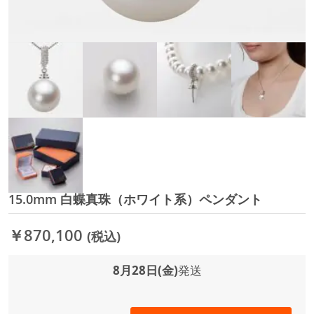
15.0mm 白蝶真珠（ホワイト系）ペンダント
イ
メ
ー
￥870,100
(税込)
ジ
ギ
ャ
8月28日(金)
発送
ラ
リ
ー