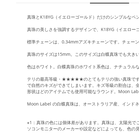
真珠とK18YG（イエローゴールド）だけのシンプルなペ
真珠の美しさを強調するデザインで、K18YG（イエロ
標準チェーンは、0.34mmアズキチェーンです。チェ
真珠のサイズは15mm。このサイズは白蝶真珠でも大き
色はホワイト。白蝶真珠のホワイト系色は、ナチュラル
テリの最高等級・★★★★★のとてもテリの強い真珠で
で自然のキズができてしまいます。キズ等級の割合は、全
形状はどのアイテムでも使用可能なラウンド。Moon L
Moon Label の白蝶真珠は、オーストラリア産、イ
※1：真珠の色には個体差があります。真珠は、太陽光で
ソコンモニターのメーカーや設定などによっても、色の