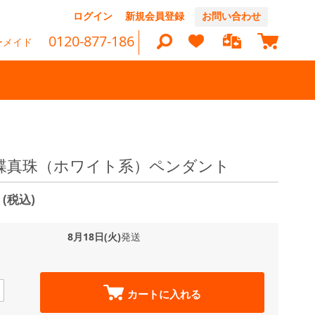
コ
ログイン
新規会員登録
お問い合わせ
ン
マイカ
テ
0120-877-186
ーメイド
ン
ツ
に
ス
キ
ッ
検
プ
索
白蝶真珠（ホワイト系）ペンダント
0
(税込)
8月18日(火)
発送
カートに入れる