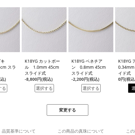
アズキ
K18YG カットボー
K18YG ベネチア
K18Y
5cm スラ
ル 1.0mm 45cm
ン 0.8mm 45cm
0.34mm
スライド式
スライド式
イド式
税込)
-8,800円(税込)
-2,200円(税込)
0円(税込
する
選択する
選択する
変更する
品質基準について
この商品の真珠について
この