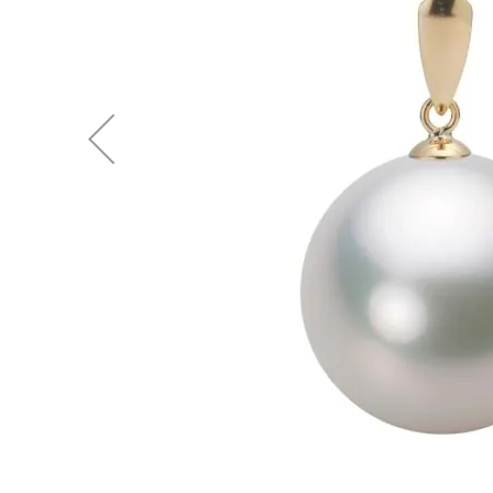
後
に
移
動
す
る