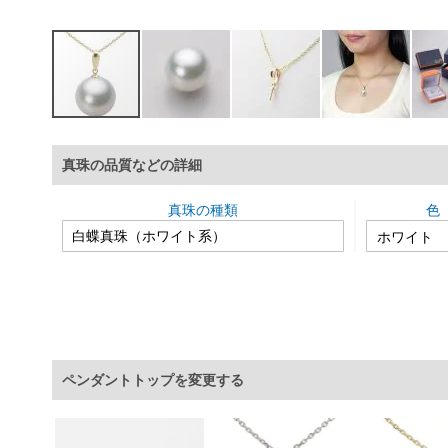
イ
メ
真珠の品質などの詳細
ー
ジ
ギ
真珠の種類
色
ャ
ラ
リ
ー
の
最
初
に
ペンダントトップを変更する
移
動
す