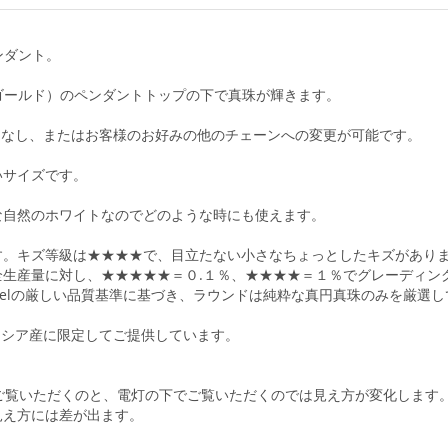
ンダント。
ーゴールド）のペンダントトップの下で真珠が輝きます。
ーンなし、またはお客様のお好みの他のチェーンへの変更が可能です。
いサイズです。
な自然のホワイトなのでどのような時にも使えます。
す。キズ等級は★★★★で、目立たない小さなちょっとしたキズがあり
生産量に対し、★★★★★＝０.１％、★★★★＝１％でグレーディン
abelの厳しい品質基準に基づき、ラウンドは純粋な真円真珠のみを厳選
ンドネシア産に限定してご提供しています。
ご覧いただくのと、電灯の下でご覧いただくのでは見え方が変化します
見え方には差が出ます。