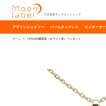
大月真珠オンラインショップ
デザインジュエリー
パールネックレス
セミオーダー
ホーム
15mm白蝶真珠（ホワイト系）ペンダント
イ
メ
ー
ジ
ギ
ャ
ラ
リ
ー
の
最