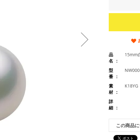
品
15m
名
型
NW000
番
素
K18Y
材
詳
細
この商品に