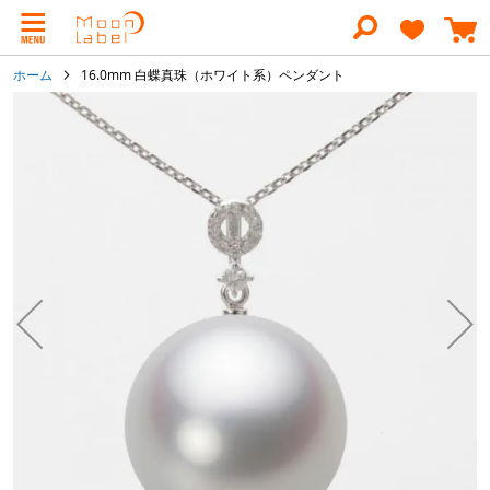
コ
ン
テ
ン
ホーム
16.0mm 白蝶真珠（ホワイト系）ペンダント
ツ
に
イ
ス
メ
キ
ー
ッ
ジ
プ
ギ
ャ
ラ
リ
ー
の
最
後
に
移
動
す
る