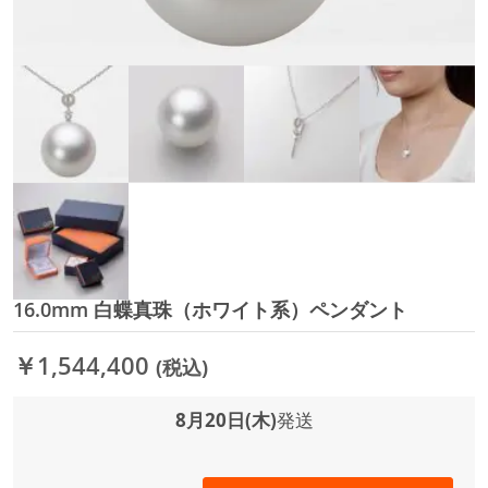
16.0mm 白蝶真珠（ホワイト系）ペンダント
イ
メ
ー
￥1,544,400
(税込)
ジ
ギ
ャ
8月20日(木)
発送
ラ
リ
ー