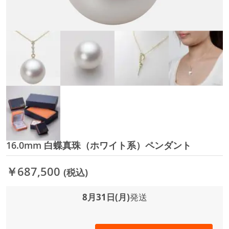
16.0mm 白蝶真珠（ホワイト系）ペンダント
イ
メ
ー
￥687,500
(税込)
ジ
ギ
ャ
8月31日(月)
発送
ラ
リ
ー