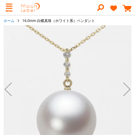
コ
ン
テ
ン
ホーム
16.0mm 白蝶真珠（ホワイト系）ペンダント
ツ
に
イ
ス
メ
キ
ー
ッ
ジ
プ
ギ
ャ
ラ
リ
ー
の
最
後
に
移
動
す
る