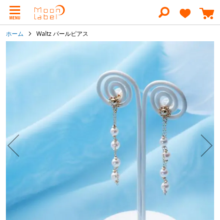
コ
ン
テ
ン
ホーム
Waltz パールピアス
ツ
に
イ
ス
メ
キ
ー
ッ
ジ
プ
ギ
ャ
ラ
リ
ー
の
最
後
に
移
動
す
る