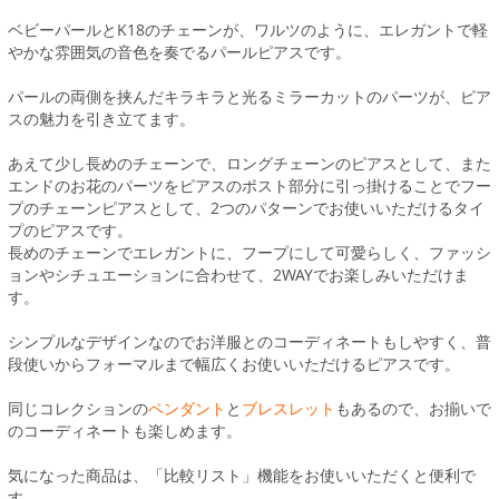
ベビーパールとK18のチェーンが、ワルツのように、エレガントで軽
やかな雰囲気の音色を奏でるパールピアスです。
パールの両側を挟んだキラキラと光るミラーカットのパーツが、ピア
スの魅力を引き立てます。
あえて少し長めのチェーンで、ロングチェーンのピアスとして、また
エンドのお花のパーツをピアスのポスト部分に引っ掛けることでフー
プのチェーンピアスとして、2つのパターンでお使いいただけるタイ
プのピアスです。
長めのチェーンでエレガントに、フープにして可愛らしく、ファッシ
ョンやシチュエーションに合わせて、2WAYでお楽しみいただけま
す。
シンプルなデザインなのでお洋服とのコーディネートもしやすく、普
段使いからフォーマルまで幅広くお使いいただけるピアスです。
同じコレクションの
ペンダント
と
ブレスレット
もあるので、お揃いで
のコーディネートも楽しめます。
気になった商品は、「比較リスト」機能をお使いいただくと便利で
す。