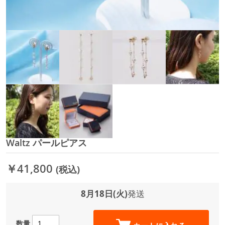
Waltz パールピアス
イ
メ
ー
￥41,800
(税込)
ジ
ギ
ャ
8月18日(火)
発送
ラ
リ
ー
数量