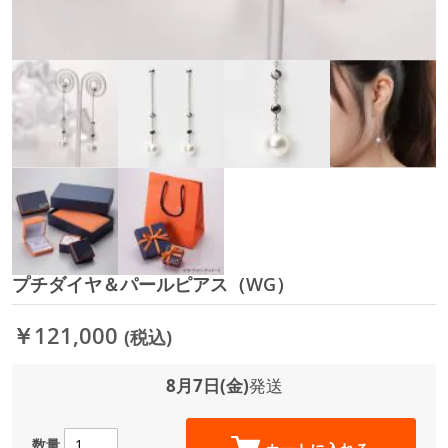
プチダイヤ＆パールピアス（WG）
イ
メ
ー
￥121,000
(税込)
ジ
ギ
ャ
8月7日(金)
発送
ラ
リ
ー
数量