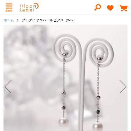
コ
ン
テ
ン
ホーム
プチダイヤ＆パールピアス（WG）
ツ
に
イ
ス
メ
キ
ー
ッ
ジ
プ
ギ
ャ
ラ
リ
ー
の
最
後
に
移
動
す
る