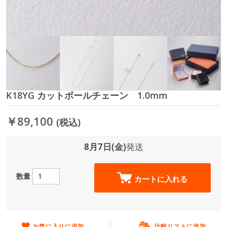
K18YG カットボールチェーン 1.0mm
イ
メ
ー
￥89,100
(税込)
ジ
ギ
ャ
8月7日(金)
発送
ラ
リ
ー
数量
カートに入れる
の
最
初
に
移
お気に入りに追加
比較リストに追加