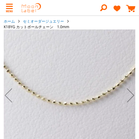
コ
ン
テ
ン
ホーム
セミオーダージュエリー
ツ
K18YG カットボールチェーン 1.0mm
に
イ
ス
キ
メ
ッ
ー
プ
ジ
ギ
ャ
ラ
リ
ー
の
最
後
に
移
動
す
る