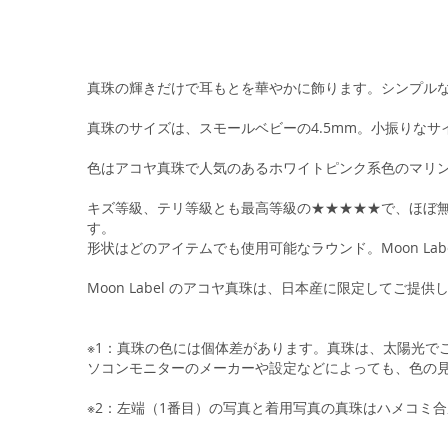
真珠の輝きだけで耳もとを華やかに飾ります。シンプル
真珠のサイズは、スモールベビーの4.5mm。小振りな
色はアコヤ真珠で人気のあるホワイトピンク系色のマリ
キズ等級、テリ等級とも最高等級の★★★★★で、ほぼ無
す。
形状はどのアイテムでも使用可能なラウンド。Moon L
Moon Label のアコヤ真珠は、日本産に限定してご提供
※1：真珠の色には個体差があります。真珠は、太陽光で
ソコンモニターのメーカーや設定などによっても、色の
※2：左端（1番目）の写真と着用写真の真珠はハメコミ