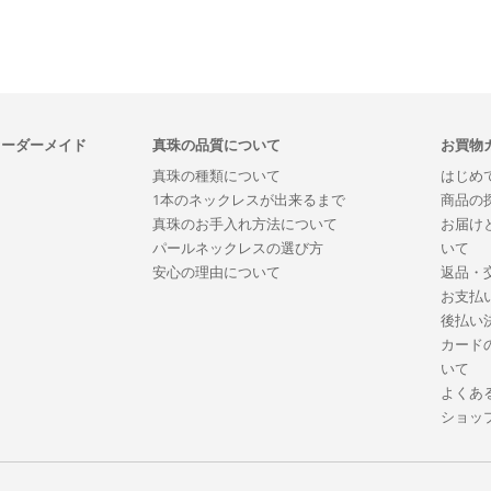
オーダーメイド
真珠の品質について
お買物
真珠の種類について
はじめ
1本のネックレスが出来るまで
商品の
真珠のお手入れ方法について
お届け
パールネックレスの選び方
いて
安心の理由について
返品・
お支払
後払い
カード
いて
よくあ
ショッ