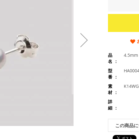
品
4.5m
名
型
HA000
番
素
K14
材
詳
細
この商品に