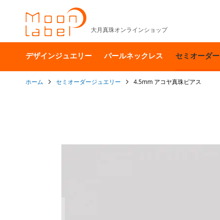
大月真珠オンラインショップ
デザインジュエリー
パールネックレス
セミオーダー
ホーム
セミオーダージュエリー
4.5mm アコヤ真珠ピアス
イ
メ
ー
ジ
ギ
ャ
ラ
リ
ー
の
最