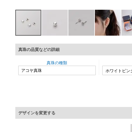
イ
メ
真珠の品質などの詳細
ー
ジ
ギ
真珠の種類
ャ
ラ
リ
ー
の
最
初
に
デザインを変更する
移
動
す