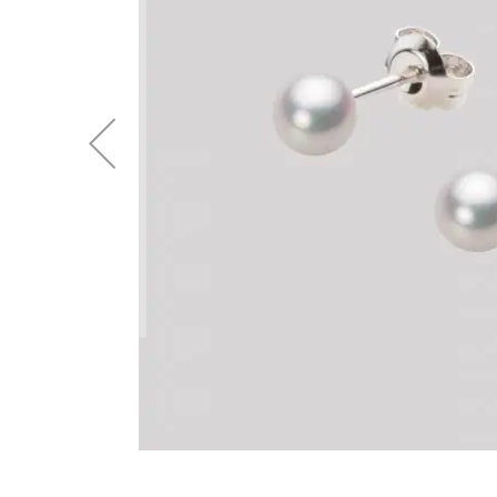
後
に
移
動
す
る