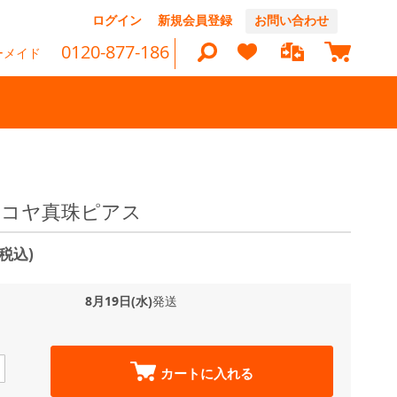
コ
ログイン
新規会員登録
お問い合わせ
ン
マイカ
テ
0120-877-186
ーメイド
ン
ツ
に
ス
キ
ッ
検
プ
索
 アコヤ真珠ピアス
(税込)
8月19日(水)
発送
カートに入れる