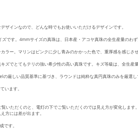
なデザインなので、どんな時でもお使いいただけるデザインです。
サイズです。4mmサイズの真珠は、日本産・アコヤ真珠の全生産量のわず
ンカラー。マリンはピンクに少し青みのかかった色で、重厚感を感じさ
キズでとてもテリの強い希少性の高い真珠です。キズ等級は、全生産量
abelの厳しい品質基準に基づき、ラウンドは純粋な真円真珠のみを厳選
しています。
ご覧いただくのと、電灯の下でご覧いただくのでは見え方が変化します
見え方には差が出ます。
合成です。