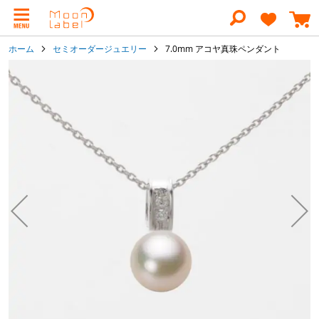
コ
ン
テ
ン
ホーム
セミオーダージュエリー
7.0mm アコヤ真珠ペンダント
ツ
に
イ
ス
メ
キ
ー
ッ
ジ
プ
ギ
ャ
ラ
リ
ー
の
最
後
に
移
動
す
る