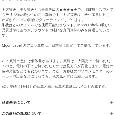
キズ等級、テリ等級とも最高等級の★★★★★で、ほぼ無キズでとて
もテリの強い希少性の高い真珠です。キズ等級は、全生産量に対し、
わずか０.１％の割合でグレーディングしています。
形状はどのアイテムでも使用可能なラウンド。Moon Labelの厳しい
品質基準に基づき、ラウンドは純粋な真円真珠のみを厳選していま
す。
Moon Label のアコヤ真珠は、日本産に限定してご提供しています。
※1：真珠の色には個体差があります。真珠は、太陽光でご覧いただ
くのと、電灯の下でご覧いただくのでは見え方が変化します。電灯の
色や光量などでも変わります。また、お客様のパソコンモニターのメ
ーカーや設定などによっても、色の見え方には差が出ます。
※2：左端（1番目）の写真と着用写真の真珠はハメコミ合成です。
品質基準について
この商品の真珠について