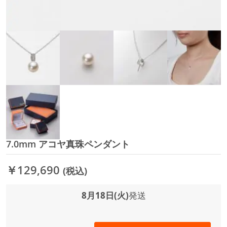
7.0mm アコヤ真珠ペンダント
イ
メ
ー
￥129,690
(税込)
ジ
ギ
ャ
8月18日(火)
発送
ラ
リ
ー