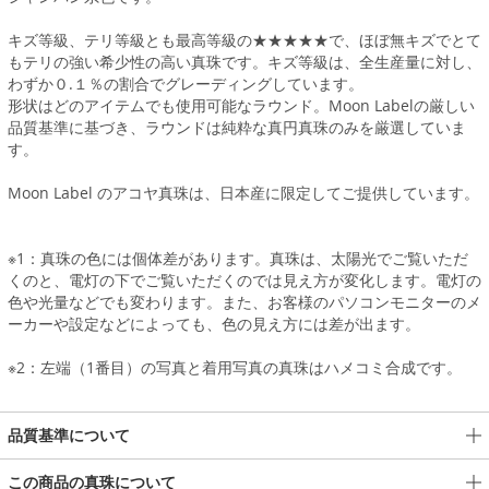
キズ等級、テリ等級とも最高等級の★★★★★で、ほぼ無キズでとて
もテリの強い希少性の高い真珠です。キズ等級は、全生産量に対し、
わずか０.１％の割合でグレーディングしています。
形状はどのアイテムでも使用可能なラウンド。Moon Labelの厳しい
品質基準に基づき、ラウンドは純粋な真円真珠のみを厳選していま
す。
Moon Label のアコヤ真珠は、日本産に限定してご提供しています。
※1：真珠の色には個体差があります。真珠は、太陽光でご覧いただ
くのと、電灯の下でご覧いただくのでは見え方が変化します。電灯の
色や光量などでも変わります。また、お客様のパソコンモニターのメ
ーカーや設定などによっても、色の見え方には差が出ます。
※2：左端（1番目）の写真と着用写真の真珠はハメコミ合成です。
品質基準について
この商品の真珠について