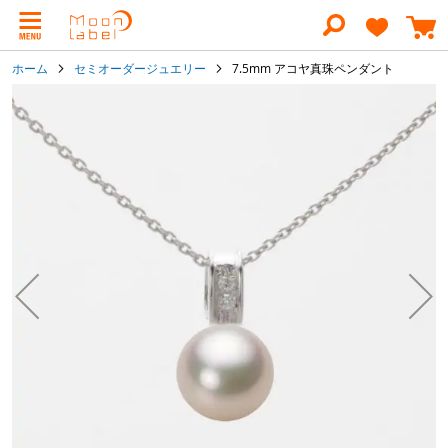
コ
ン
テ
ン
ホーム
セミオーダージュエリー
7.5mm アコヤ真珠ペンダント
ツ
に
イ
ス
メ
キ
ー
ッ
ジ
プ
ギ
ャ
ラ
リ
ー
の
最
後
に
移
動
す
る