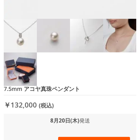
7.5mm アコヤ真珠ペンダント
イ
メ
ー
￥132,000
(税込)
ジ
ギ
ャ
8月20日(木)
発送
ラ
リ
ー