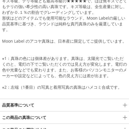
キズ等級、テリ等級とも最高等級の★★★★★で、ほぼ無キズでとて
もテリの強い希少性の高い真珠です。キズ等級は、全生産量に対し、
わずか０.１％の割合でグレーディングしています。
形状はどのアイテムでも使用可能なラウンド。Moon Labelの厳しい
品質基準に基づき、ラウンドは純粋な真円真珠のみを厳選していま
す。
Moon Label のアコヤ真珠は、日本産に限定してご提供しています。
※1：真珠の色には個体差があります。真珠は、太陽光でご覧いただ
くのと、電灯の下でご覧いただくのでは見え方が変化します。電灯の
色や光量などでも変わります。また、お客様のパソコンモニターのメ
ーカーや設定などによっても、色の見え方には差が出ます。
※2：左端（1番目）の写真と着用写真の真珠はハメコミ合成です。
品質基準について
この商品の真珠について