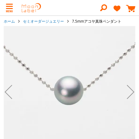
コ
ン
テ
ン
ホーム
セミオーダージュエリー
7.5mmアコヤ真珠ペンダント
ツ
に
イ
ス
メ
キ
ー
ッ
ジ
プ
ギ
ャ
ラ
リ
ー
の
最
後
に
移
動
す
る