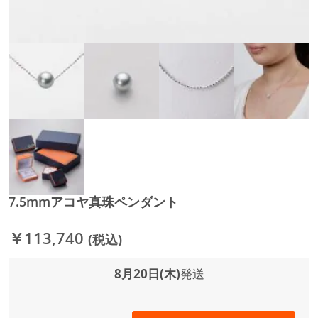
7.5mmアコヤ真珠ペンダント
イ
メ
ー
￥113,740
(税込)
ジ
ギ
ャ
8月20日(木)
発送
ラ
リ
ー