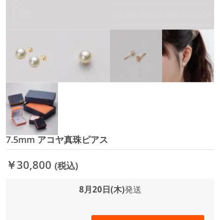
7.5mm アコヤ真珠ピアス
イ
メ
ー
￥30,800
(税込)
ジ
ギ
ャ
8月20日(木)
発送
ラ
リ
ー