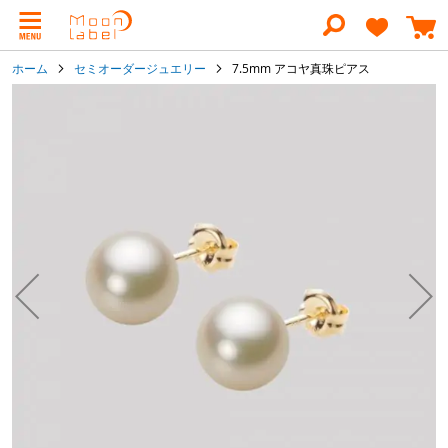
コ
ン
テ
ン
ホーム
セミオーダージュエリー
7.5mm アコヤ真珠ピアス
ツ
に
イ
ス
メ
キ
ー
ッ
ジ
プ
ギ
ャ
ラ
リ
ー
の
最
後
に
移
動
す
る