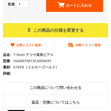
の
数量
カートに入れる
最
初
に
移
動
この商品の仕様を変更する
す
る
お気に入りに追加
比較リストに追加
7.5mm アコヤ真珠ピアス
HA00075R13CG0PA03Y
K18YG（イエローゴールド）
この商品について問い合わせる
返品・交換についてはこちら