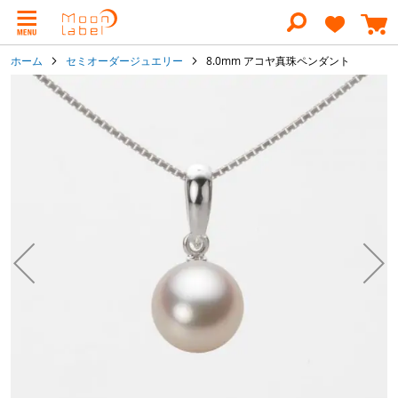
コ
ン
テ
ン
ホーム
セミオーダージュエリー
8.0mm アコヤ真珠ペンダント
ツ
に
イ
ス
メ
キ
ー
ッ
ジ
プ
ギ
ャ
ラ
リ
ー
の
最
後
に
移
動
す
る