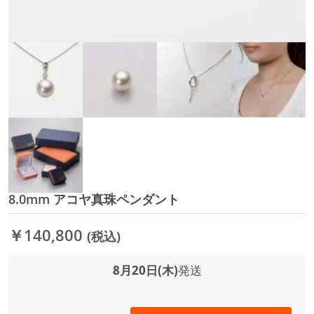
8.0mm アコヤ真珠ペンダント
イ
メ
ー
￥140,800
(税込)
ジ
ギ
ャ
8月20日(木)
発送
ラ
リ
ー