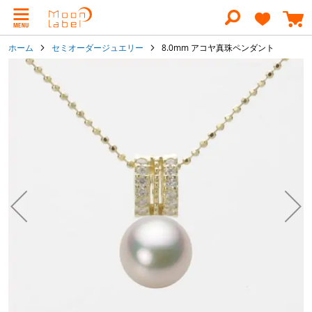
コ
ン
テ
ン
ホーム
セミオーダージュエリー
8.0mm アコヤ真珠ペンダント
ツ
に
イ
ス
メ
キ
ー
ッ
ジ
プ
ギ
ャ
ラ
リ
ー
の
最
後
に
移
動
す
る