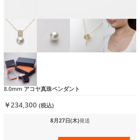
8.0mm アコヤ真珠ペンダント
イ
メ
ー
￥234,300
(税込)
ジ
ギ
ャ
8月27日(木)
発送
ラ
リ
ー