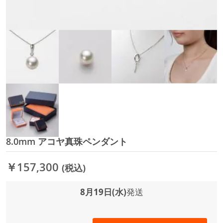
8.0mm アコヤ真珠ペンダント
イ
メ
ー
￥157,300
(税込)
ジ
ギ
ャ
8月19日(水)
発送
ラ
リ
ー