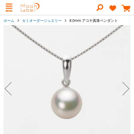
コ
ン
テ
ン
ホーム
セミオーダージュエリー
8.0mm アコヤ真珠ペンダント
ツ
に
イ
ス
メ
キ
ー
ッ
ジ
プ
ギ
ャ
ラ
リ
ー
の
最
後
に
移
動
す
る