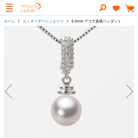
コ
ン
テ
ン
ホーム
セミオーダージュエリー
8.0mm アコヤ真珠ペンダント
ツ
に
イ
ス
メ
キ
ー
ッ
ジ
プ
ギ
ャ
ラ
リ
ー
の
最
後
に
移
動
す
る