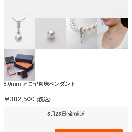
8.0mm アコヤ真珠ペンダント
イ
メ
ー
￥302,500
(税込)
ジ
ギ
ャ
8月28日(金)
発送
ラ
リ
ー