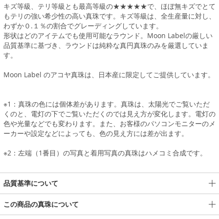
キズ等級、テリ等級とも最高等級の★★★★★で、ほぼ無キズでとて
もテリの強い希少性の高い真珠です。キズ等級は、全生産量に対し、
わずか０.１％の割合でグレーディングしています。
形状はどのアイテムでも使用可能なラウンド。Moon Labelの厳しい
品質基準に基づき、ラウンドは純粋な真円真珠のみを厳選していま
す。
Moon Label のアコヤ真珠は、日本産に限定してご提供しています。
※1：真珠の色には個体差があります。真珠は、太陽光でご覧いただ
くのと、電灯の下でご覧いただくのでは見え方が変化します。電灯の
色や光量などでも変わります。また、お客様のパソコンモニターのメ
ーカーや設定などによっても、色の見え方には差が出ます。
※2：左端（1番目）の写真と着用写真の真珠はハメコミ合成です。
品質基準について
この商品の真珠について