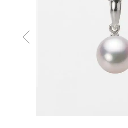
後
に
移
動
す
る