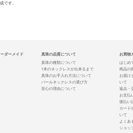
合成です。
オーダーメイド
真珠の品質について
お買物
真珠の種類について
はじめ
1本のネックレスが出来るまで
商品の
真珠のお手入れ方法について
お届け
パールネックレスの選び方
いて
安心の理由について
返品・
お支払
後払い
カード
いて
よくあ
ショッ