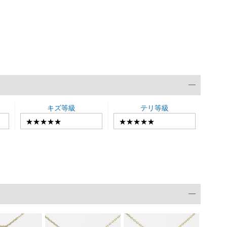
キズ等級
テリ等級