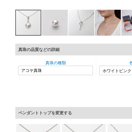
イ
メ
真珠の品質などの詳細
ー
ジ
ギ
真珠の種類
ャ
ラ
リ
ー
の
最
初
に
ペンダントトップを変更する
移
動
す