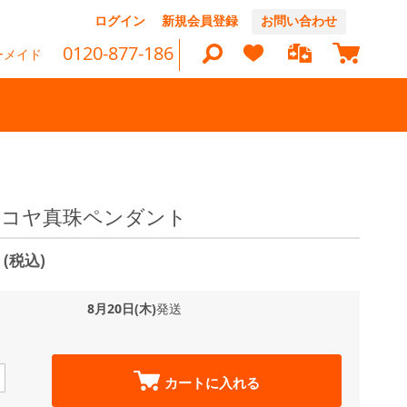
コ
ログイン
新規会員登録
お問い合わせ
ン
マイカ
テ
0120-877-186
ーメイド
ン
ツ
に
ス
キ
ッ
検
プ
索
 アコヤ真珠ペンダント
0
(税込)
8月20日(木)
発送
カートに入れる