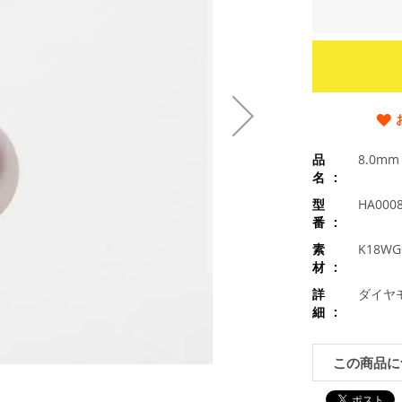
品
8.0m
名
型
HA000
番
素
K18
材
詳
ダイヤモ
細
この商品に