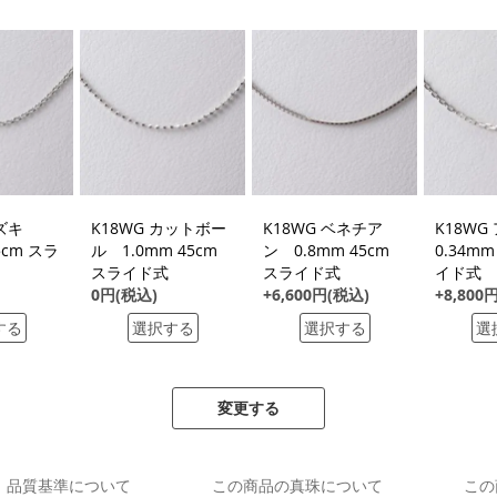
アズキ
K18WG カットボー
K18WG ベネチア
K18W
5cm スラ
ル 1.0mm 45cm
ン 0.8mm 45cm
0.34mm
スライド式
スライド式
イド式
0円(税込)
+6,600円(税込)
+8,800
する
選択する
選択する
選
変更する
品質基準について
この商品の真珠について
この