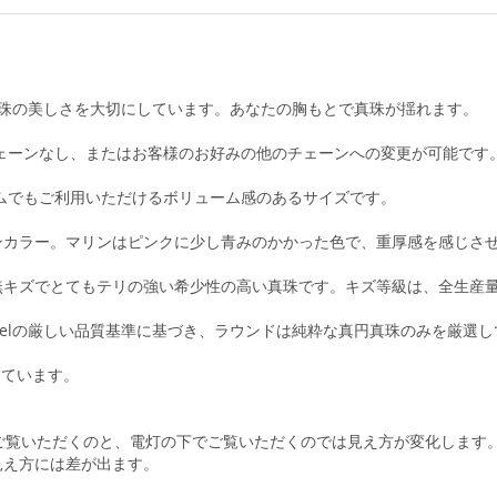
真珠の美しさを大切にしています。あなたの胸もとで真珠が揺れます。
チェーンなし、またはお客様のお好みの他のチェーンへの変更が可能です
テムでもご利用いただけるボリューム感のあるサイズです。
ンカラー。マリンはピンクに少し青みのかかった色で、重厚感を感じさ
キズでとてもテリの強い希少性の高い真珠です。キズ等級は、全生産量
abelの厳しい品質基準に基づき、ラウンドは純粋な真円真珠のみを厳選
しています。
ご覧いただくのと、電灯の下でご覧いただくのでは見え方が変化します
見え方には差が出ます。