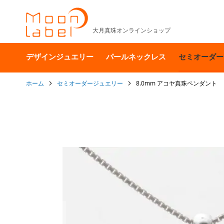
大月真珠オンラインショップ
デザインジュエリー
パールネックレス
セミオーダー
ホーム
セミオーダージュエリー
8.0mm アコヤ真珠ペンダント
イ
メ
ー
ジ
ギ
ャ
ラ
リ
ー
の
最