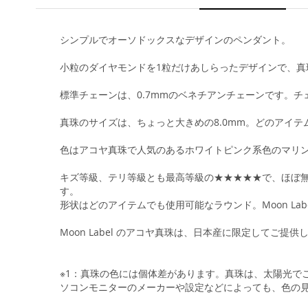
シンプルでオーソドックスなデザインのペンダント。
小粒のダイヤモンドを1粒だけあしらったデザインで、
標準チェーンは、0.7mmのベネチアンチェーンです。
真珠のサイズは、ちょっと大きめの8.0mm。どのアイ
色はアコヤ真珠で人気のあるホワイトピンク系色のマリ
キズ等級、テリ等級とも最高等級の★★★★★で、ほぼ無
す。
形状はどのアイテムでも使用可能なラウンド。Moon L
Moon Label のアコヤ真珠は、日本産に限定してご提供
※1：真珠の色には個体差があります。真珠は、太陽光で
ソコンモニターのメーカーや設定などによっても、色の