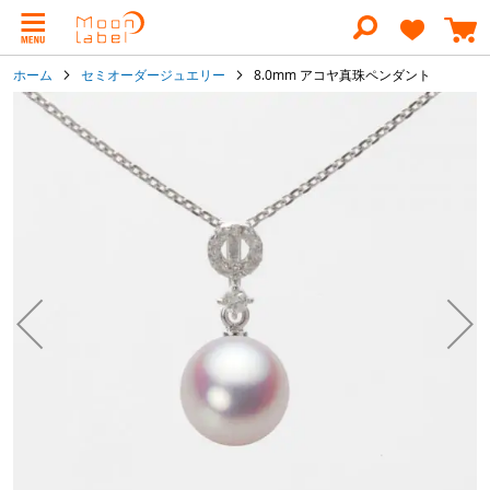
コ
ン
テ
ン
ホーム
セミオーダージュエリー
8.0mm アコヤ真珠ペンダント
ツ
に
イ
ス
メ
キ
ー
ッ
ジ
プ
ギ
ャ
ラ
リ
ー
の
最
後
に
移
動
す
る