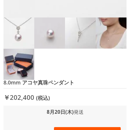
8.0mm アコヤ真珠ペンダント
イ
メ
ー
￥202,400
(税込)
ジ
ギ
ャ
8月20日(木)
発送
ラ
リ
ー