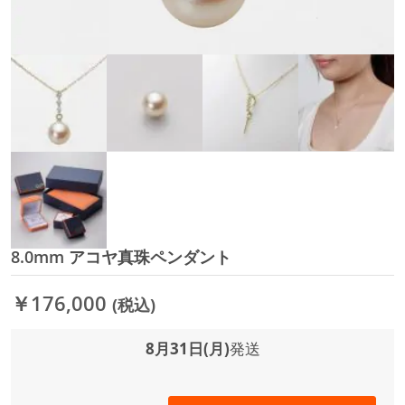
8.0mm アコヤ真珠ペンダント
イ
メ
ー
￥176,000
(税込)
ジ
ギ
ャ
8月31日(月)
発送
ラ
リ
ー