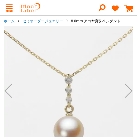
コ
ン
テ
ン
ホーム
セミオーダージュエリー
8.0mm アコヤ真珠ペンダント
ツ
に
イ
ス
メ
キ
ー
ッ
ジ
プ
ギ
ャ
ラ
リ
ー
の
最
後
に
移
動
す
る