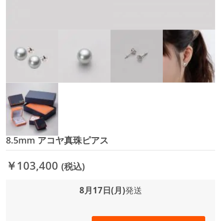
8.5mm アコヤ真珠ピアス
イ
メ
ー
￥103,400
(税込)
ジ
ギ
ャ
8月17日(月)
発送
ラ
リ
ー