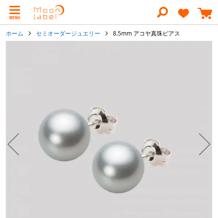
コ
ン
テ
ン
ホーム
セミオーダージュエリー
8.5mm アコヤ真珠ピアス
ツ
に
イ
ス
メ
キ
ー
ッ
ジ
プ
ギ
ャ
ラ
リ
ー
の
最
後
に
移
動
す
る