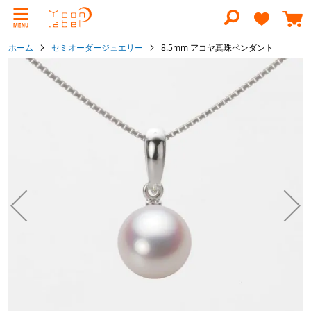
コ
ン
テ
ン
ホーム
セミオーダージュエリー
8.5mm アコヤ真珠ペンダント
ツ
に
イ
ス
メ
キ
ー
ッ
ジ
プ
ギ
ャ
ラ
リ
ー
の
最
後
に
移
動
す
る