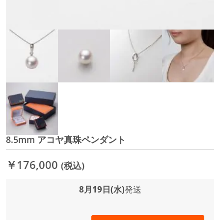
8.5mm アコヤ真珠ペンダント
イ
メ
ー
￥176,000
(税込)
ジ
ギ
ャ
8月19日(水)
発送
ラ
リ
ー