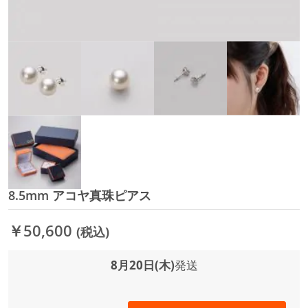
8.5mm アコヤ真珠ピアス
イ
メ
ー
￥50,600
(税込)
ジ
ギ
ャ
8月20日(木)
発送
ラ
リ
ー