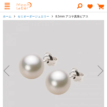
コ
ン
テ
ン
ホーム
セミオーダージュエリー
8.5mm アコヤ真珠ピアス
ツ
に
イ
ス
メ
キ
ー
ッ
ジ
プ
ギ
ャ
ラ
リ
ー
の
最
後
に
移
動
す
る