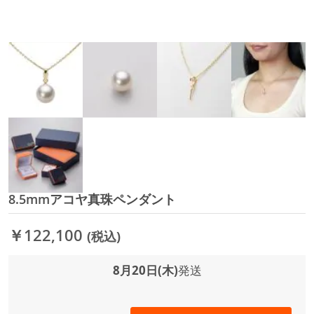
8.5mmアコヤ真珠ペンダント
イ
メ
ー
￥122,100
(税込)
ジ
ギ
ャ
8月20日(木)
発送
ラ
リ
ー