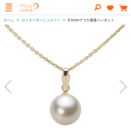
コ
ン
テ
ン
ホーム
セミオーダージュエリー
8.5mmアコヤ真珠ペンダント
ツ
に
イ
ス
メ
キ
ー
ッ
ジ
プ
ギ
ャ
ラ
リ
ー
の
最
後
に
移
動
す
る