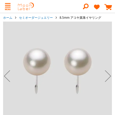
コ
ン
テ
ン
ホーム
セミオーダージュエリー
8.5mm アコヤ真珠イヤリング
ツ
に
イ
ス
メ
キ
ー
ッ
ジ
プ
ギ
ャ
ラ
リ
ー
の
最
後
に
移
動
す
る