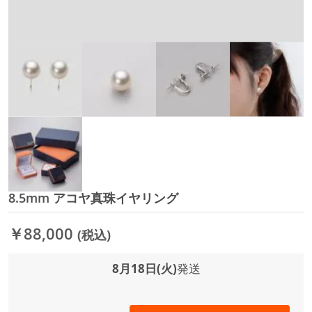
8.5mm アコヤ真珠イヤリング
イ
メ
ー
￥88,000
(税込)
ジ
ギ
ャ
8月18日(火)
発送
ラ
リ
ー