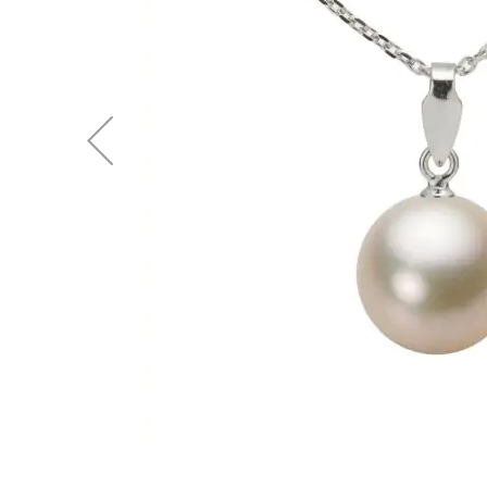
後
に
移
動
す
る