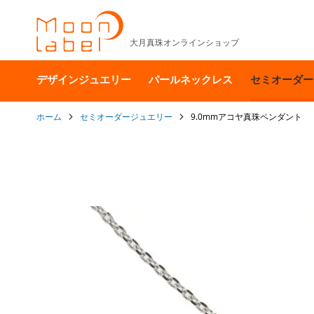
大月真珠オンラインショップ
デザインジュエリー
パールネックレス
セミオーダー
ホーム
セミオーダージュエリー
9.0mmアコヤ真珠ペンダント
イ
メ
ー
ジ
ギ
ャ
ラ
リ
ー
の
最