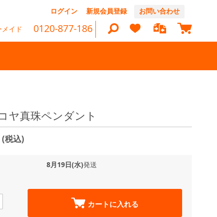
コ
ログイン
新規会員登録
お問い合わせ
ン
マイカ
テ
0120-877-186
ーメイド
ン
ツ
に
ス
キ
ッ
検
プ
索
アコヤ真珠ペンダント
0
(税込)
8月19日(水)
発送
カートに入れる