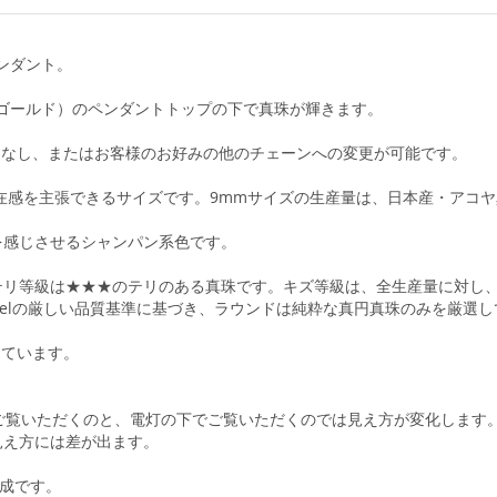
ンダント。
トゴールド）のペンダントトップの下で真珠が輝きます。
ーンなし、またはお客様のお好みの他のチェーンへの変更が可能です。
存在感を主張できるサイズです。9mmサイズの生産量は、日本産・アコヤ
を感じさせるシャンパン系色です。
リ等級は★★★のテリのある真珠です。キズ等級は、全生産量に対し、
abelの厳しい品質基準に基づき、ラウンドは純粋な真円真珠のみを厳選
しています。
ご覧いただくのと、電灯の下でご覧いただくのでは見え方が変化します
見え方には差が出ます。
合成です。