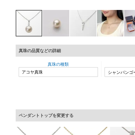
イ
メ
真珠の品質などの詳細
ー
ジ
ギ
真珠の種類
ャ
ラ
リ
ー
の
最
初
に
ペンダントトップを変更する
移
動
す