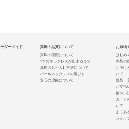
オーダーメイド
真珠の品質について
お買物
真珠の種類について
はじめ
1本のネックレスが出来るまで
商品の
真珠のお手入れ方法について
お届け
パールネックレスの選び方
いて
安心の理由について
返品・
お支払
後払い
カード
いて
よくあ
ショッ