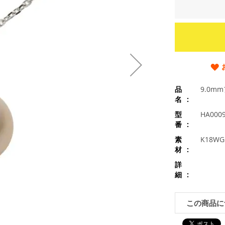
品
9.0
名
型
HA000
番
素
K18
材
詳
細
この商品に