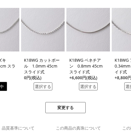
アズキ
K18WG カットボー
K18WG ベネチア
K18W
5cm スラ
ル 1.0mm 45cm
ン 0.8mm 45cm
0.34mm
スライド式
スライド式
イド式
0円(税込)
+6,600円(税込)
+8,800
中
選択する
選択する
選
変更する
品質基準について
この商品の真珠について
この