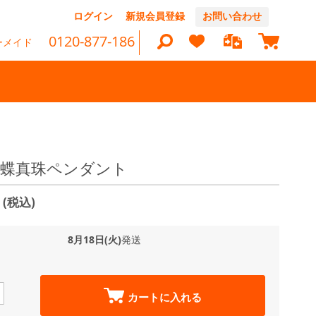
コ
ログイン
新規会員登録
お問い合わせ
ン
マイカ
テ
0120-877-186
ーメイド
ン
ツ
に
ス
キ
ッ
検
プ
索
 黒蝶真珠ペンダント
0
(税込)
8月18日(火)
発送
カートに入れる