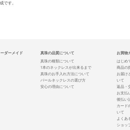
合成です。
オーダーメイド
真珠の品質について
お買物
真珠の種類について
はじめ
1本のネックレスが出来るまで
商品の
真珠のお手入れ方法について
お届け
パールネックレスの選び方
いて
安心の理由について
返品・
お支払
後払い
カード
いて
よくあ
ショッ