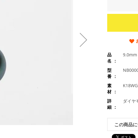
品
9.0m
名
型
NB000
番
素
K18
材
詳
ダイヤモ
細
この商品に