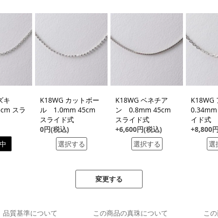
アズキ
K18WG カットボー
K18WG ベネチア
K18W
5cm スラ
ル 1.0mm 45cm
ン 0.8mm 45cm
0.34mm
スライド式
スライド式
イド式
0円(税込)
+6,600円(税込)
+8,800
中
選択する
選択する
選
変更する
品質基準について
この商品の真珠について
この