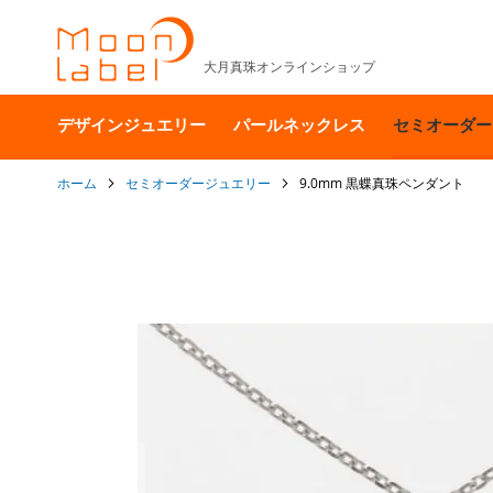
大月真珠オンラインショップ
デザインジュエリー
パールネックレス
セミオーダー
ホーム
セミオーダージュエリー
9.0mm 黒蝶真珠ペンダント
イ
メ
ー
ジ
ギ
ャ
ラ
リ
ー
の
最