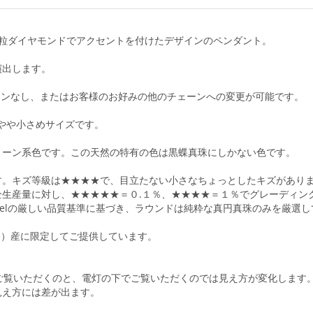
1粒ダイヤモンドでアクセントを付けたデザインのペンダント。
演出します。
ェーンなし、またはお客様のお好みの他のチェーンへの変更が可能です。
やや小さめサイズです。
リーン系色です。この天然の特有の色は黒蝶真珠にしかない色です。
す。キズ等級は★★★★で、目立たない小さなちょっとしたキズがあり
生産量に対し、★★★★★＝０.１％、★★★★＝１％でグレーディン
abelの厳しい品質基準に基づき、ラウンドは純粋な真円真珠のみを厳選
ネシア）産に限定してご提供しています。
ご覧いただくのと、電灯の下でご覧いただくのでは見え方が変化します
見え方には差が出ます。