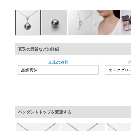
イ
メ
真珠の品質などの詳細
ー
ジ
ギ
真珠の種類
ャ
ラ
リ
ー
の
最
初
に
ペンダントトップを変更する
移
動
す