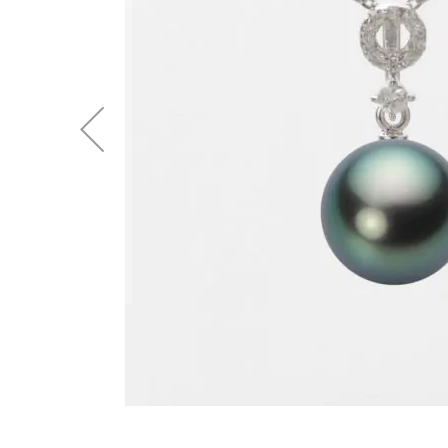
後
に
移
動
す
る