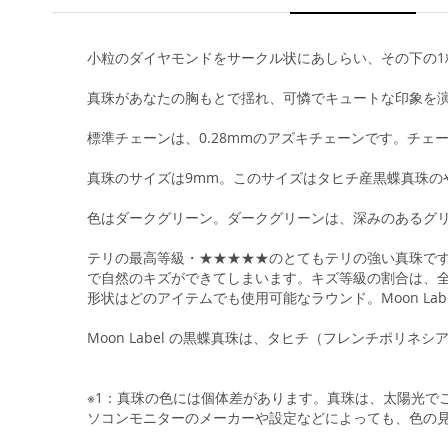
小粒のダイヤモンドをサークル状にあしらい、その下の
真珠があなたの胸もとで揺れ、可憐でキュートな印象を
標準チェーンは、0.28mmのアズキチェーンです。チ
真珠のサイズは9mm。このサイズはタヒチ産黒蝶真珠の
色はダークグリーン。ダークグリーンは、深みのあるグ
テリの最高等級・★★★★★のとてもテリの強い真珠で
で自然のキズができてしまいます。キズ等級の割合は、全
形状はどのアイテムでも使用可能なラウンド。Moon L
Moon Label の黒蝶真珠は、タヒチ（フレンチポリ
※1：真珠の色には個体差があります。真珠は、太陽光で
ソコンモニターのメーカーや設定などによっても、色の