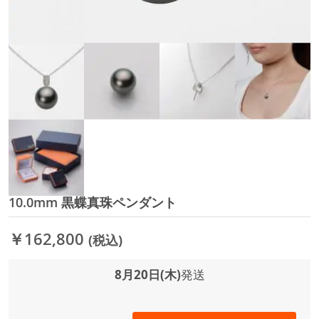
10.0mm 黒蝶真珠ペンダント
イ
メ
ー
￥162,800
(税込)
ジ
ギ
ャ
8月20日(木)
発送
ラ
リ
ー