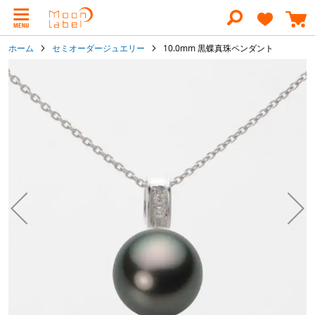
コ
ン
テ
ン
ホーム
セミオーダージュエリー
10.0mm 黒蝶真珠ペンダント
ツ
に
イ
ス
メ
キ
ー
ッ
ジ
プ
ギ
ャ
ラ
リ
ー
の
最
後
に
移
動
す
る