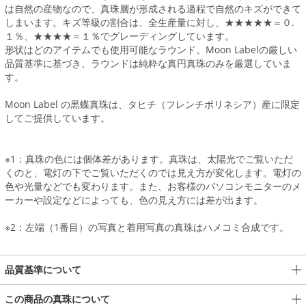
は自然の産物なので、真珠層が形成される過程で自然のキズができて
しまいます。キズ等級の割合は、全生産量に対し、★★★★★＝０.
１％、★★★★＝１％でグレーディングしています。
形状はどのアイテムでも使用可能なラウンド。Moon Labelの厳しい
品質基準に基づき、ラウンドは純粋な真円真珠のみを厳選していま
す。
Moon Label の黒蝶真珠は、タヒチ（フレンチポリネシア）産に限定
してご提供しています。
※1：真珠の色には個体差があります。真珠は、太陽光でご覧いただ
くのと、電灯の下でご覧いただくのでは見え方が変化します。電灯の
色や光量などでも変わります。また、お客様のパソコンモニターのメ
ーカーや設定などによっても、色の見え方には差が出ます。
※2：左端（1番目）の写真と着用写真の真珠はハメコミ合成です。
品質基準について
この商品の真珠について