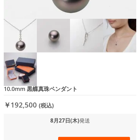
10.0mm 黒蝶真珠ペンダント
イ
メ
ー
￥192,500
(税込)
ジ
ギ
ャ
8月27日(木)
発送
ラ
リ
ー