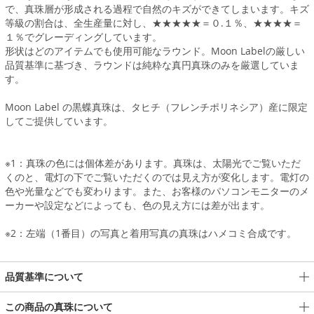
で、真珠層が形成される過程で自然のキズができてしまいます。キズ
等級の割合は、全生産量に対し、★★★★★＝０.１％、★★★★＝
１％でグレーディングしています。
形状はどのアイテムでも使用可能なラウンド。Moon Labelの厳しい
品質基準に基づき、ラウンドは純粋な真円真珠のみを厳選していま
す。
Moon Label の黒蝶真珠は、タヒチ（フレンチポリネシア）産に限定
してご提供しています。
※1：真珠の色には個体差があります。真珠は、太陽光でご覧いただ
くのと、電灯の下でご覧いただくのでは見え方が変化します。電灯の
色や光量などでも変わります。また、お客様のパソコンモニターのメ
ーカーや設定などによっても、色の見え方には差が出ます。
※2：左端（1番目）の写真と着用写真の真珠はハメコミ合成です。
品質基準について
この商品の真珠について