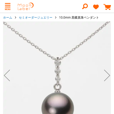
コ
ン
テ
ン
ホーム
セミオーダージュエリー
10.0mm 黒蝶真珠ペンダント
ツ
に
イ
ス
メ
キ
ー
ッ
ジ
プ
ギ
ャ
ラ
リ
ー
の
最
後
に
移
動
す
る