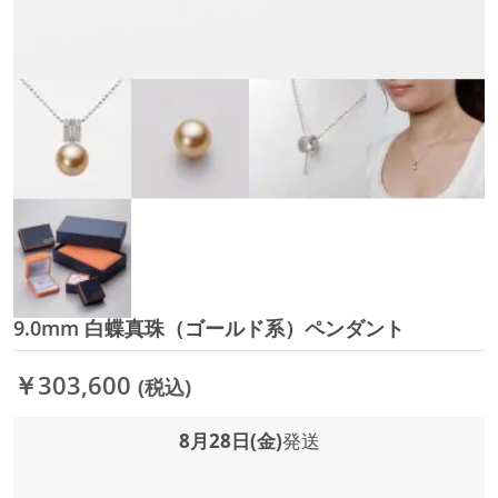
9.0mm 白蝶真珠（ゴールド系）ペンダント
イ
メ
ー
￥303,600
(税込)
ジ
ギ
ャ
8月28日(金)
発送
ラ
リ