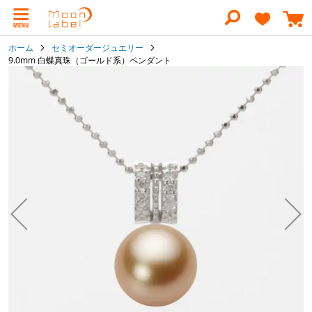
コ
ン
テ
ン
ホーム
セミオーダージュエリー
ツ
9.0mm 白蝶真珠（ゴールド系）ペンダント
に
イ
ス
キ
メ
ッ
ー
プ
ジ
ギ
ャ
ラ
リ
ー
の
最
後
に
移
動
す
る