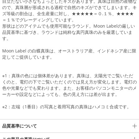
目立たない小さなちょっとしたキズがあります。真珠は自然の産物な
ので、真珠層が形成される過程で自然のキズができてしまいます。キ
ズ等級の割合は、全生産量に対し、★★★★★＝０.１％、★★★★
＝１％でグレーディングしています。
形状はどのアイテムでも使用可能なラウンド。Moon Labelの厳しい
品質基準に基づき、ラウンドは純粋な真円真珠のみを厳選していま
す。
Moon Label の白蝶真珠は、オーストラリア産、インドネシア産に限
定してご提供しています。
※1：真珠の色には個体差があります。真珠は、太陽光でご覧いただ
くのと、電灯の下でご覧いただくのでは見え方が変化します。電灯の
色や光量などでも変わります。また、お客様のパソコンモニターのメ
ーカーや設定などによっても、色の見え方には差が出ます。
※2：左端（1番目）の写真と着用写真の真珠はハメコミ合成です。
品質基準について