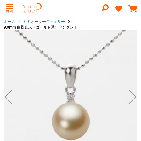
コ
ン
テ
ン
ホーム
セミオーダージュエリー
ツ
9.0mm 白蝶真珠（ゴールド系）ペンダント
に
イ
ス
キ
メ
ッ
ー
プ
ジ
ギ
ャ
ラ
リ
ー
の
最
後
に
移
動
す
る