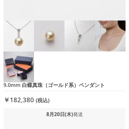
9.0mm 白蝶真珠（ゴールド系）ペンダント
イ
メ
ー
￥182,380
(税込)
ジ
ギ
ャ
8月20日(木)
発送
ラ
リ