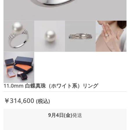
11.0mm 白蝶真珠（ホワイト系）リング
イ
メ
ー
￥314,600
(税込)
ジ
ギ
ャ
9月4日(金)
発送
ラ
リ