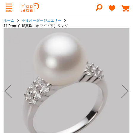
コ
ン
テ
ン
ホーム
セミオーダージュエリー
ツ
11.0mm 白蝶真珠（ホワイト系）リング
に
イ
ス
キ
メ
ッ
ー
プ
ジ
ギ
ャ
ラ
リ
ー
の
最
後
に
移
動
す
る