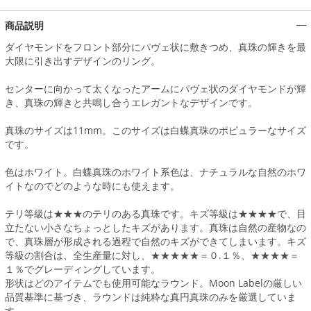
商品説明
ダイヤモンドをフロント部分にパヴェ状に敷きつめ、真珠の輝きを最
大限に引き出すデザインのリング。
センターに向かって太くなったアームにパヴェ状のダイヤモンドが輝
き、真珠の輝きと共鳴し合うエレガントなデザインです。
真珠のサイズは11mm。このサイズは白蝶真珠のポピュラーなサイズ
です。
色はホワイト。白蝶真珠のホワイト系色は、ナチュラルな自然のホワ
イトなのでどのような時にも使えます。
テリ等級は★★★のテリのある真珠です。キズ等級は★★★★で、目
立たない小さなちょっとしたキズがあります。真珠は自然の産物なの
で、真珠層が形成される過程で自然のキズができてしまいます。キズ
等級の割合は、全生産量に対し、★★★★★＝０.１％、★★★★＝
１％でグレーディングしています。
形状はどのアイテムでも使用可能なラウンド。Moon Labelの厳しい
品質基準に基づき、ラウンドは純粋な真円真珠のみを厳選していま
す。